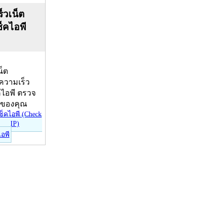
็วเน็ต
ช็คไอพี
น็ต
บความเร็ว
คไอพี ตรวจ
ีของคุณ
ไอพี