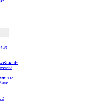
ษา
์ฟรี
แวร์แนะนำ
mended
ตลอดกาล
 Fame
re