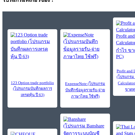
โปรแกรมที่เกี่ยวข้อง !
Profit and 
(โปรแกรม P
123 Option trade portfolio
Calculat
ExpenseNote (โปรแกรม
(โปรแกรมบันทีกผลการ
ขาดทุ
บันทึกข้อมูลรายรับ-จ่าย
เทรดหุ้น ปี 63)
ภาษาไทย ใช้ฟรี)