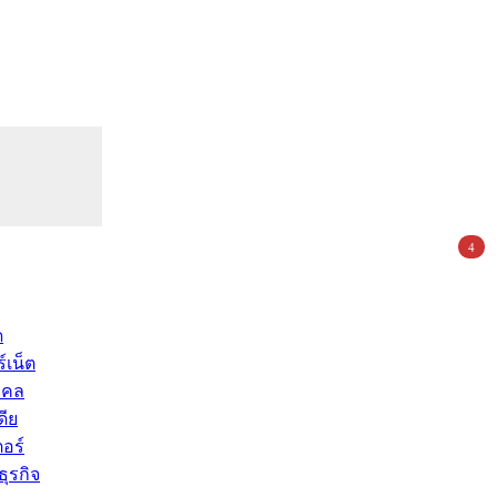
4
ด
์เน็ต
คคล
ดีย
อร์
ุรกิจ