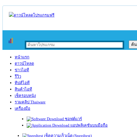
หน้าแรก
ดาวน์โหลด
ข่าวไอที
รีวิว
ทิปส์ไอที
สินค้าไอที
เช็ครอบหนัง
รวมคลิป Thaiware
เครื่องมือ
ซอฟต์แวร์
แอปพลิเคชันบนมือถือ
เช็คความเร็วเน็ต (Speedtest)