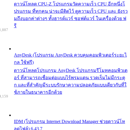
ดาวน์โหลด CPU-Z โปรแกรมวัดความเร็ว CPU อีกหนึ่งโ
ปรแกรม ที่ทุกคน น่าจะมีติดไว้ ดูความเร็ว CPU และ ยังรว
มถึงบอกค่าต่างๆ ทั้งฮารด์แวร์ ซอฟต์แวร์ ในเครื่องด้วย ฟ
รี
1,887
AnyDesk (โปรแกรม AnyDesk ควบคุมคอมพิวเตอร์ระยะไ
กล ใช้ฟรี)
ดาวน์โหลดโปรแกรม AnyDesk โปรแกรมรีโมทคอมพิวเต
อร์ ที่สามารถเชื่อมต่อแบบไร้พรมแดน รวดเร็มไม่มีกระตุ
ก และที่สำคัญมีระบบรักษาความปลอดภัยแบบเดียวกับที่ใ
ช้ภายในธนาคารอีกด้วย
4,159
IDM (โปรแกรม Internet Download Manager ช่วยดาวน์โห
ลดไฟล์) 6.43.7