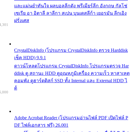
และแม่นยำทันใจ ผลบอลลีกดัง พรีเมียร์ลีก อังกฤษ กัลโช่
เซเรีย อา อิตาลี ลาลีกา สเปน บุนเดสลีก้า เยอรมัน ลีกเอิง
ฝรั่งเศส
4,301
CrystalDiskInfo (โปรแกรม CrystalDiskInfo ตรวจ Harddisk
เช็ค HDD) 9.9.1
ดาวน์โหลดโปรแกรม CrystalDiskInfo โปรแกรมตรวจ Har
ddisk ดู สถานะ HDD ดูอุณหภูมิเครื่อง ความเร็ว หาสาเหต
คอมพัง ดูฮาร์ดดิสก์ SSD ทั้ง Internal และ External HDD ไ
ด้
5,000
Adobe Acrobat Reader (โปรแกรมอ่านไฟล์ PDF เปิดไฟล์ P
DF ไฟล์เอกสาร ฟรี) 26.001