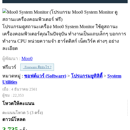
โปรแกรมดูสถานะเครื่อง Moo0 System Monitor ใช้ดูสถานะ
เครื่องคอมพิวเตอร์คุณในปัจจุบัน ทำงานเป็นแถบเล็กๆ บอกการ
ทำงาน CPU หน่วยความจำ ฮาร์ดดิสก์ เน็ตเวิร์ค ต่างๆ อย่าง
ละเอียด
ผู้พัฒนา :
Moo0
ฟรีแวร์
Freeware คืออะไร ?
หมวดหมู่ :
ซอฟต์แวร์ (Software)
>
โปรแกรมยูทิลิตี้
>
System
Utilities
เมื่อ : 4 ธันวาคม 2561
ผู้ชม : 22,353
โหวตให้คะแนน
คะแนนโหวต 5 (3 ครั้ง)
ดาวน์โหลด
3,735