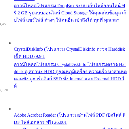
ดาวน์โหลดโปรแกรม DropBox ระบบ เก็บไฟล์ออนไลน์ ฟ
รี 2 GB รูปแบบออนไลน์ Cloud Storage ให้คุณเก็บข้อมูล เก็
บไฟล์ แชร์ไฟล์ ต่างๆ ให้คนอื่น เข้าถึงได้ ทุกที่ ทุกเวลา
4,451
CrystalDiskInfo (โปรแกรม CrystalDiskInfo ตรวจ Harddisk
เช็ค HDD) 9.9.1
ดาวน์โหลดโปรแกรม CrystalDiskInfo โปรแกรมตรวจ Har
ddisk ดู สถานะ HDD ดูอุณหภูมิเครื่อง ความเร็ว หาสาเหต
คอมพัง ดูฮาร์ดดิสก์ SSD ทั้ง Internal และ External HDD ไ
ด้
5,120
Adobe Acrobat Reader (โปรแกรมอ่านไฟล์ PDF เปิดไฟล์ P
DF ไฟล์เอกสาร ฟรี) 26.001