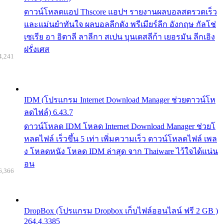
ดาวน์โหลดแอป Thscore แอปฯ รายงานผลบอลสดรวดเร็ว
และแม่นยำทันใจ ผลบอลลีกดัง พรีเมียร์ลีก อังกฤษ กัลโช่
เซเรีย อา อิตาลี ลาลีกา สเปน บุนเดสลีก้า เยอรมัน ลีกเอิง
ฝรั่งเศส
4,241
IDM (โปรแกรม Internet Download Manager ช่วยดาวน์โห
ลดไฟล์) 6.43.7
ดาวน์โหลด IDM โหลด Internet Download Manager ช่วยโ
หลดไฟล์ เร็วขึ้น 5 เท่า เพิ่มความเร็ว ดาวน์โหลดไฟล์ เพล
ง โหลดหนัง โหลด IDM ล่าสุด จาก Thaiware ไว้ใจได้แน่น
อน
6,366
DropBox (โปรแกรม Dropbox เก็บไฟล์ออนไลน์ ฟรี 2 GB )
264.4.3385