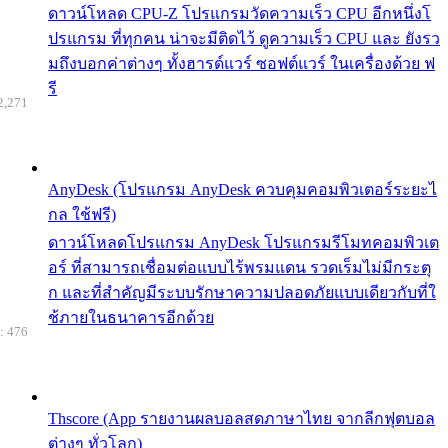
ดาวน์โหลด CPU-Z โปรแกรมวัดความเร็ว CPU อีกหนึ่งโ
ปรแกรม ที่ทุกคน น่าจะมีติดไว้ ดูความเร็ว CPU และ ยังรว
มถึงบอกค่าต่างๆ ทั้งฮารด์แวร์ ซอฟต์แวร์ ในเครื่องด้วย ฟ
รี
2,271
AnyDesk (โปรแกรม AnyDesk ควบคุมคอมพิวเตอร์ระยะไ
กล ใช้ฟรี)
ดาวน์โหลดโปรแกรม AnyDesk โปรแกรมรีโมทคอมพิวเต
อร์ ที่สามารถเชื่อมต่อแบบไร้พรมแดน รวดเร็มไม่มีกระตุ
ก และที่สำคัญมีระบบรักษาความปลอดภัยแบบเดียวกับที่ใ
ช้ภายในธนาคารอีกด้วย
: 476
Thscore (App รายงานผลบอลสดภาษาไทย จากลีกฟุตบอล
ต่างๆ ทั่วโลก)