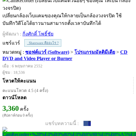
เปลี่ยนกล้องเว็บแคมของคุณให้กลายเป็นกล้องวงจรปิด ใช้
บันทึกวิดีโอได้ยาวนานสามารถตั้งเวลาบันทึกได้
ผู้พัฒนา :
กิ่งศักดิ์ โพธิ์ชัย
แชร์แวร์
Shareware คืออะไร ?
หมวดหมู่ :
ซอฟต์แวร์ (Software)
>
โปรแกรมมัลติมีเดีย
>
CD
DVD and Video Player or Burner
เมื่อ : 6 พฤษภาคม 2552
ผู้ชม : 18,536
โหวตให้คะแนน
คะแนนโหวต 4.5 (4 ครั้ง)
ดาวน์โหลด
3,360
ครั้ง
(สัปดาห์ก่อน 0 ครั้ง)
แชร์บทความนี้ :
0