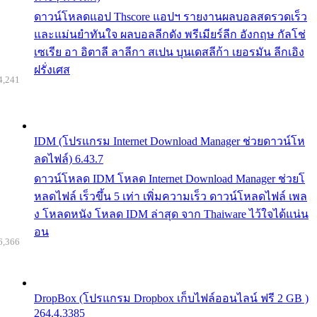
ดาวน์โหลดแอป Thscore แอปฯ รายงานผลบอลสดรวดเร็ว
และแม่นยำทันใจ ผลบอลลีกดัง พรีเมียร์ลีก อังกฤษ กัลโช่
เซเรีย อา อิตาลี ลาลีกา สเปน บุนเดสลีก้า เยอรมัน ลีกเอิง
ฝรั่งเศส
4,241
IDM (โปรแกรม Internet Download Manager ช่วยดาวน์โห
ลดไฟล์) 6.43.7
ดาวน์โหลด IDM โหลด Internet Download Manager ช่วยโ
หลดไฟล์ เร็วขึ้น 5 เท่า เพิ่มความเร็ว ดาวน์โหลดไฟล์ เพล
ง โหลดหนัง โหลด IDM ล่าสุด จาก Thaiware ไว้ใจได้แน่น
อน
6,366
DropBox (โปรแกรม Dropbox เก็บไฟล์ออนไลน์ ฟรี 2 GB )
264.4.3385