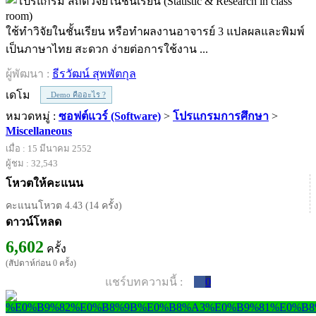
ใช้ทำวิจัยในชั้นเรียน หรือทำผลงานอาจารย์ 3 แปลผลและพิมพ์
เป็นภาษาไทย สะดวก ง่ายต่อการใช้งาน ...
ผู้พัฒนา :
ธีรวัฒน์ สุพพัตกุล
เดโม
Demo คืออะไร ?
หมวดหมู่ :
ซอฟต์แวร์ (Software)
>
โปรแกรมการศึกษา
>
Miscellaneous
เมื่อ : 15 มีนาคม 2552
ผู้ชม : 32,543
โหวตให้คะแนน
คะแนนโหวต 4.43 (14 ครั้ง)
ดาวน์โหลด
6,602
ครั้ง
(สัปดาห์ก่อน 0 ครั้ง)
แชร์บทความนี้ :
0