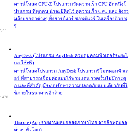
ดาวน์โหลด CPU-Z โปรแกรมวัดความเร็ว CPU อีกหนึ่งโ
ปรแกรม ที่ทุกคน น่าจะมีติดไว้ ดูความเร็ว CPU และ ยังรว
มถึงบอกค่าต่างๆ ทั้งฮารด์แวร์ ซอฟต์แวร์ ในเครื่องด้วย ฟ
รี
2,271
AnyDesk (โปรแกรม AnyDesk ควบคุมคอมพิวเตอร์ระยะไ
กล ใช้ฟรี)
ดาวน์โหลดโปรแกรม AnyDesk โปรแกรมรีโมทคอมพิวเต
อร์ ที่สามารถเชื่อมต่อแบบไร้พรมแดน รวดเร็มไม่มีกระตุ
ก และที่สำคัญมีระบบรักษาความปลอดภัยแบบเดียวกับที่ใ
ช้ภายในธนาคารอีกด้วย
: 476
Thscore (App รายงานผลบอลสดภาษาไทย จากลีกฟุตบอล
ต่างๆ ทั่วโลก)