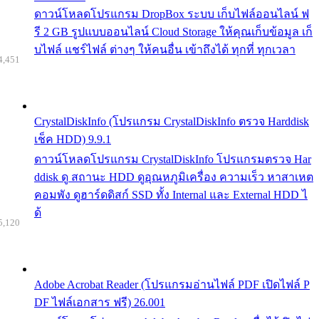
ดาวน์โหลดโปรแกรม DropBox ระบบ เก็บไฟล์ออนไลน์ ฟ
รี 2 GB รูปแบบออนไลน์ Cloud Storage ให้คุณเก็บข้อมูล เก็
บไฟล์ แชร์ไฟล์ ต่างๆ ให้คนอื่น เข้าถึงได้ ทุกที่ ทุกเวลา
4,451
CrystalDiskInfo (โปรแกรม CrystalDiskInfo ตรวจ Harddisk
เช็ค HDD) 9.9.1
ดาวน์โหลดโปรแกรม CrystalDiskInfo โปรแกรมตรวจ Har
ddisk ดู สถานะ HDD ดูอุณหภูมิเครื่อง ความเร็ว หาสาเหต
คอมพัง ดูฮาร์ดดิสก์ SSD ทั้ง Internal และ External HDD ไ
ด้
5,120
Adobe Acrobat Reader (โปรแกรมอ่านไฟล์ PDF เปิดไฟล์ P
DF ไฟล์เอกสาร ฟรี) 26.001