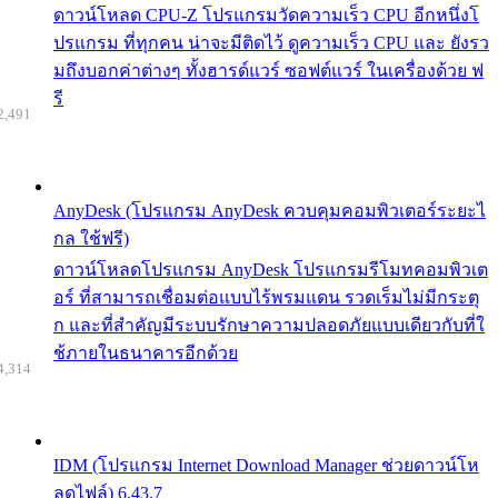
ดาวน์โหลด CPU-Z โปรแกรมวัดความเร็ว CPU อีกหนึ่งโ
ปรแกรม ที่ทุกคน น่าจะมีติดไว้ ดูความเร็ว CPU และ ยังรว
มถึงบอกค่าต่างๆ ทั้งฮารด์แวร์ ซอฟต์แวร์ ในเครื่องด้วย ฟ
รี
2,491
AnyDesk (โปรแกรม AnyDesk ควบคุมคอมพิวเตอร์ระยะไ
กล ใช้ฟรี)
ดาวน์โหลดโปรแกรม AnyDesk โปรแกรมรีโมทคอมพิวเต
อร์ ที่สามารถเชื่อมต่อแบบไร้พรมแดน รวดเร็มไม่มีกระตุ
ก และที่สำคัญมีระบบรักษาความปลอดภัยแบบเดียวกับที่ใ
ช้ภายในธนาคารอีกด้วย
4,314
IDM (โปรแกรม Internet Download Manager ช่วยดาวน์โห
ลดไฟล์) 6.43.7