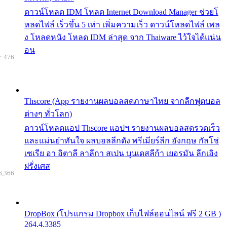
ดาวน์โหลด IDM โหลด Internet Download Manager ช่วยโ
หลดไฟล์ เร็วขึ้น 5 เท่า เพิ่มความเร็ว ดาวน์โหลดไฟล์ เพล
ง โหลดหนัง โหลด IDM ล่าสุด จาก Thaiware ไว้ใจได้แน่น
อน
: 476
Thscore (App รายงานผลบอลสดภาษาไทย จากลีกฟุตบอล
ต่างๆ ทั่วโลก)
ดาวน์โหลดแอป Thscore แอปฯ รายงานผลบอลสดรวดเร็ว
และแม่นยำทันใจ ผลบอลลีกดัง พรีเมียร์ลีก อังกฤษ กัลโช่
เซเรีย อา อิตาลี ลาลีกา สเปน บุนเดสลีก้า เยอรมัน ลีกเอิง
ฝรั่งเศส
6,366
DropBox (โปรแกรม Dropbox เก็บไฟล์ออนไลน์ ฟรี 2 GB )
264.4.3385