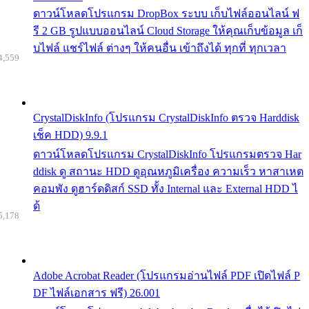
ดาวน์โหลดโปรแกรม DropBox ระบบ เก็บไฟล์ออนไลน์ ฟ
รี 2 GB รูปแบบออนไลน์ Cloud Storage ให้คุณเก็บข้อมูล เก็
บไฟล์ แชร์ไฟล์ ต่างๆ ให้คนอื่น เข้าถึงได้ ทุกที่ ทุกเวลา
4,559
CrystalDiskInfo (โปรแกรม CrystalDiskInfo ตรวจ Harddisk
เช็ค HDD) 9.9.1
ดาวน์โหลดโปรแกรม CrystalDiskInfo โปรแกรมตรวจ Har
ddisk ดู สถานะ HDD ดูอุณหภูมิเครื่อง ความเร็ว หาสาเหต
คอมพัง ดูฮาร์ดดิสก์ SSD ทั้ง Internal และ External HDD ไ
ด้
5,178
Adobe Acrobat Reader (โปรแกรมอ่านไฟล์ PDF เปิดไฟล์ P
DF ไฟล์เอกสาร ฟรี) 26.001