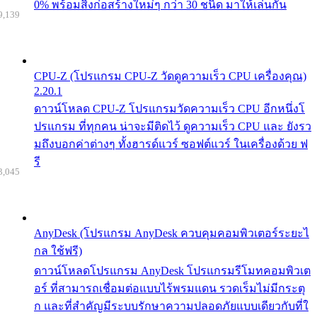
0% พร้อมสิ่งก่อสร้างใหม่ๆ กว่า 30 ชนิด มาให้เล่นกัน
9,139
CPU-Z (โปรแกรม CPU-Z วัดดูความเร็ว CPU เครื่องคุณ)
2.20.1
ดาวน์โหลด CPU-Z โปรแกรมวัดความเร็ว CPU อีกหนึ่งโ
ปรแกรม ที่ทุกคน น่าจะมีติดไว้ ดูความเร็ว CPU และ ยังรว
มถึงบอกค่าต่างๆ ทั้งฮารด์แวร์ ซอฟต์แวร์ ในเครื่องด้วย ฟ
รี
3,045
AnyDesk (โปรแกรม AnyDesk ควบคุมคอมพิวเตอร์ระยะไ
กล ใช้ฟรี)
ดาวน์โหลดโปรแกรม AnyDesk โปรแกรมรีโมทคอมพิวเต
อร์ ที่สามารถเชื่อมต่อแบบไร้พรมแดน รวดเร็มไม่มีกระตุ
ก และที่สำคัญมีระบบรักษาความปลอดภัยแบบเดียวกับที่ใ