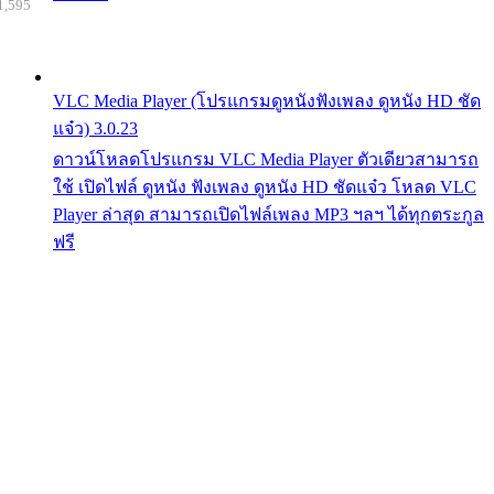
1,595
VLC Media Player (โปรแกรมดูหนังฟังเพลง ดูหนัง HD ชัด
แจ๋ว) 3.0.23
ดาวน์โหลดโปรแกรม VLC Media Player ตัวเดียวสามารถ
ใช้ เปิดไฟล์ ดูหนัง ฟังเพลง ดูหนัง HD ชัดแจ๋ว โหลด VLC
Player ล่าสุด สามารถเปิดไฟล์เพลง MP3 ฯลฯ ได้ทุกตระกูล
ฟรี