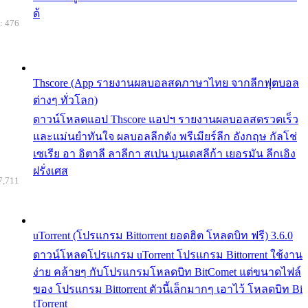
ด้
: 476
Thscore (App รายงานผลบอลสดภาษาไทย จากลีกฟุตบอล
ต่างๆ ทั่วโลก)
ดาวน์โหลดแอป Thscore แอปฯ รายงานผลบอลสดรวดเร็ว
และแม่นยำทันใจ ผลบอลลีกดัง พรีเมียร์ลีก อังกฤษ กัลโช่
เซเรีย อา อิตาลี ลาลีกา สเปน บุนเดสลีก้า เยอรมัน ลีกเอิง
ฝรั่งเศส
7,711
uTorrent (โปรแกรม Bittorrent ยอดฮิต โหลดบิท ฟรี) 3.6.0
ดาวน์โหลดโปรแกรม uTorrent โปรแกรม Bittorrent ใช้งาน
ง่าย คล้ายๆ กับโปรแกรมโหลดบิท BitComet แต่ขนาดไฟล์
ของ โปรแกรม Bittorrent ตัวนี้เล็กมากๆ เอาไว้ โหลดบิท Bi
tTorrent