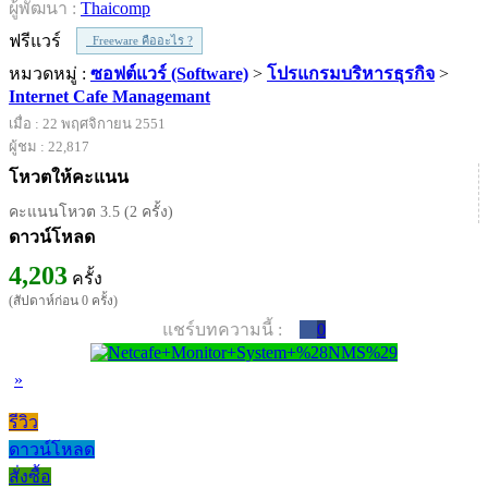
ผู้พัฒนา :
Thaicomp
ฟรีแวร์
Freeware คืออะไร ?
หมวดหมู่ :
ซอฟต์แวร์ (Software)
>
โปรแกรมบริหารธุรกิจ
>
Internet Cafe Managemant
เมื่อ : 22 พฤศจิกายน 2551
ผู้ชม : 22,817
โหวตให้คะแนน
คะแนนโหวต 3.5 (2 ครั้ง)
ดาวน์โหลด
4,203
ครั้ง
(สัปดาห์ก่อน 0 ครั้ง)
แชร์บทความนี้ :
0
»
รีวิว
ดาวน์โหลด
สั่งซื้อ