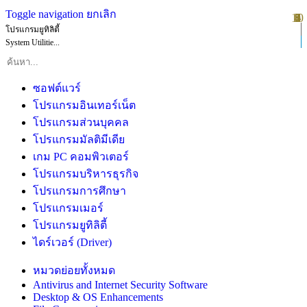
Toggle navigation
ยกเลิก
10
1
2
3
4
5
6
7
8
9
โปรแกรมยูทิลิตี้
System Utilitie...
ซอฟต์แวร์
โปรแกรมอินเทอร์เน็ต
โปรแกรมส่วนบุคคล
โปรแกรมมัลติมีเดีย
เกม PC คอมพิวเตอร์
โปรแกรมบริหารธุรกิจ
โปรแกรมการศึกษา
โปรแกรมเมอร์
โปรแกรมยูทิลิตี้
ไดร์เวอร์ (Driver)
หมวดย่อยทั้งหมด
Antivirus and Internet Security Software
Desktop & OS Enhancements