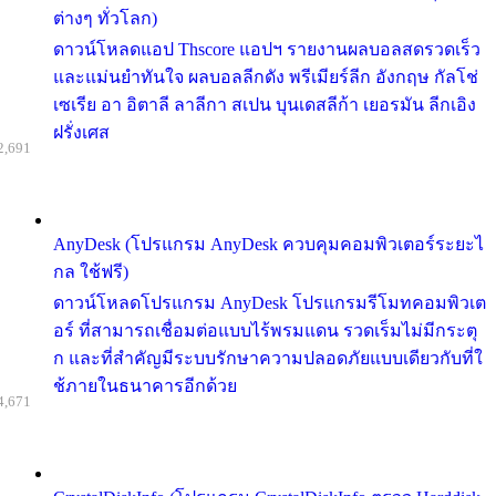
ต่างๆ ทั่วโลก)
ดาวน์โหลดแอป Thscore แอปฯ รายงานผลบอลสดรวดเร็ว
และแม่นยำทันใจ ผลบอลลีกดัง พรีเมียร์ลีก อังกฤษ กัลโช่
เซเรีย อา อิตาลี ลาลีกา สเปน บุนเดสลีก้า เยอรมัน ลีกเอิง
ฝรั่งเศส
2,691
AnyDesk (โปรแกรม AnyDesk ควบคุมคอมพิวเตอร์ระยะไ
กล ใช้ฟรี)
ดาวน์โหลดโปรแกรม AnyDesk โปรแกรมรีโมทคอมพิวเต
อร์ ที่สามารถเชื่อมต่อแบบไร้พรมแดน รวดเร็มไม่มีกระตุ
ก และที่สำคัญมีระบบรักษาความปลอดภัยแบบเดียวกับที่ใ
ช้ภายในธนาคารอีกด้วย
4,671