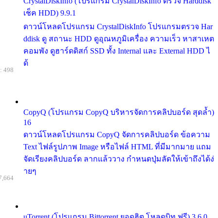
CrystalDiskInfo (โปรแกรม CrystalDiskInfo ตรวจ Harddisk
เช็ค HDD) 9.9.1
ดาวน์โหลดโปรแกรม CrystalDiskInfo โปรแกรมตรวจ Har
ddisk ดู สถานะ HDD ดูอุณหภูมิเครื่อง ความเร็ว หาสาเหต
คอมพัง ดูฮาร์ดดิสก์ SSD ทั้ง Internal และ External HDD ไ
ด้
: 498
CopyQ (โปรแกรม CopyQ บริหารจัดการคลิปบอร์ด สุดล้ำ)
16
ดาวน์โหลดโปรแกรม CopyQ จัดการคลิปบอร์ด ข้อความ
Text ไฟล์รูปภาพ Image หรือไฟล์ HTML ที่มีมากมาย แถม
จัดเรียงคลิปบอร์ด ลากแล้ววาง กำหนดปุ่มลัดให้เข้าถึงได้ง่
ายๆ
7,664
uTorrent (โปรแกรม Bittorrent ยอดฮิต โหลดบิท ฟรี) 3.6.0