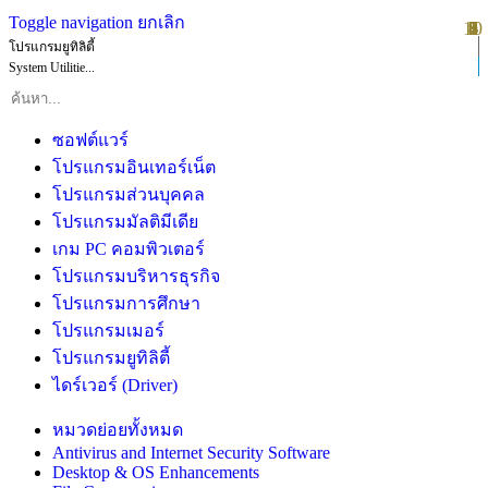
Toggle navigation
ยกเลิก
10
1
2
3
4
5
6
7
8
9
โปรแกรมยูทิลิตี้
System Utilitie...
ซอฟต์แวร์
โปรแกรมอินเทอร์เน็ต
โปรแกรมส่วนบุคคล
โปรแกรมมัลติมีเดีย
เกม PC คอมพิวเตอร์
โปรแกรมบริหารธุรกิจ
โปรแกรมการศึกษา
โปรแกรมเมอร์
โปรแกรมยูทิลิตี้
ไดร์เวอร์ (Driver)
หมวดย่อยทั้งหมด
Antivirus and Internet Security Software
Desktop & OS Enhancements