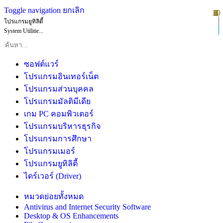
Toggle navigation
ยกเลิก
10
1
2
3
4
5
6
7
8
9
โปรแกรมยูทิลิตี้
System Utilitie...
ซอฟต์แวร์
โปรแกรมอินเทอร์เน็ต
โปรแกรมส่วนบุคคล
โปรแกรมมัลติมีเดีย
เกม PC คอมพิวเตอร์
โปรแกรมบริหารธุรกิจ
โปรแกรมการศึกษา
โปรแกรมเมอร์
โปรแกรมยูทิลิตี้
ไดร์เวอร์ (Driver)
หมวดย่อยทั้งหมด
Antivirus and Internet Security Software
Desktop & OS Enhancements