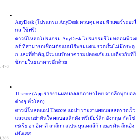
AnyDesk (โปรแกรม AnyDesk ควบคุมคอมพิวเตอร์ระยะไ
กล ใช้ฟรี)
ดาวน์โหลดโปรแกรม AnyDesk โปรแกรมรีโมทคอมพิวเต
อร์ ที่สามารถเชื่อมต่อแบบไร้พรมแดน รวดเร็มไม่มีกระตุ
ก และที่สำคัญมีระบบรักษาความปลอดภัยแบบเดียวกับที่ใ
ช้ภายในธนาคารอีกด้วย
: 476
Thscore (App รายงานผลบอลสดภาษาไทย จากลีกฟุตบอล
ต่างๆ ทั่วโลก)
ดาวน์โหลดแอป Thscore แอปฯ รายงานผลบอลสดรวดเร็ว
และแม่นยำทันใจ ผลบอลลีกดัง พรีเมียร์ลีก อังกฤษ กัลโช่
เซเรีย อา อิตาลี ลาลีกา สเปน บุนเดสลีก้า เยอรมัน ลีกเอิง
ฝรั่งเศส
4,286