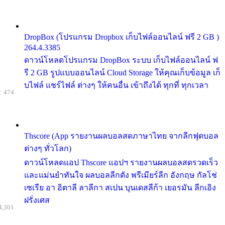
DropBox (โปรแกรม Dropbox เก็บไฟล์ออนไลน์ ฟรี 2 GB )
264.4.3385
ดาวน์โหลดโปรแกรม DropBox ระบบ เก็บไฟล์ออนไลน์ ฟ
รี 2 GB รูปแบบออนไลน์ Cloud Storage ให้คุณเก็บข้อมูล เก็
บไฟล์ แชร์ไฟล์ ต่างๆ ให้คนอื่น เข้าถึงได้ ทุกที่ ทุกเวลา
: 474
Thscore (App รายงานผลบอลสดภาษาไทย จากลีกฟุตบอล
ต่างๆ ทั่วโลก)
ดาวน์โหลดแอป Thscore แอปฯ รายงานผลบอลสดรวดเร็ว
และแม่นยำทันใจ ผลบอลลีกดัง พรีเมียร์ลีก อังกฤษ กัลโช่
เซเรีย อา อิตาลี ลาลีกา สเปน บุนเดสลีก้า เยอรมัน ลีกเอิง
ฝรั่งเศส
4,301