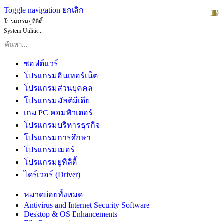
Toggle navigation
ยกเลิก
10
1
2
3
4
5
6
7
8
9
โปรแกรมยูทิลิตี้
System Utilitie...
ซอฟต์แวร์
โปรแกรมอินเทอร์เน็ต
โปรแกรมส่วนบุคคล
โปรแกรมมัลติมีเดีย
เกม PC คอมพิวเตอร์
โปรแกรมบริหารธุรกิจ
โปรแกรมการศึกษา
โปรแกรมเมอร์
โปรแกรมยูทิลิตี้
ไดร์เวอร์ (Driver)
หมวดย่อยทั้งหมด
Antivirus and Internet Security Software
Desktop & OS Enhancements