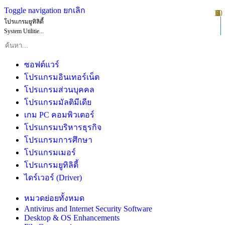
Toggle navigation
ยกเลิก
10
1
2
3
4
5
6
7
8
9
โปรแกรมยูทิลิตี้
System Utilitie...
ซอฟต์แวร์
โปรแกรมอินเทอร์เน็ต
โปรแกรมส่วนบุคคล
โปรแกรมมัลติมีเดีย
เกม PC คอมพิวเตอร์
โปรแกรมบริหารธุรกิจ
โปรแกรมการศึกษา
โปรแกรมเมอร์
โปรแกรมยูทิลิตี้
ไดร์เวอร์ (Driver)
หมวดย่อยทั้งหมด
Antivirus and Internet Security Software
Desktop & OS Enhancements