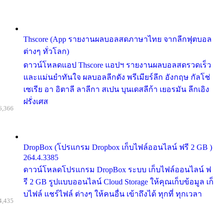
Thscore (App รายงานผลบอลสดภาษาไทย จากลีกฟุตบอล
ต่างๆ ทั่วโลก)
ดาวน์โหลดแอป Thscore แอปฯ รายงานผลบอลสดรวดเร็ว
และแม่นยำทันใจ ผลบอลลีกดัง พรีเมียร์ลีก อังกฤษ กัลโช่
เซเรีย อา อิตาลี ลาลีกา สเปน บุนเดสลีก้า เยอรมัน ลีกเอิง
ฝรั่งเศส
6,366
DropBox (โปรแกรม Dropbox เก็บไฟล์ออนไลน์ ฟรี 2 GB )
264.4.3385
ดาวน์โหลดโปรแกรม DropBox ระบบ เก็บไฟล์ออนไลน์ ฟ
รี 2 GB รูปแบบออนไลน์ Cloud Storage ให้คุณเก็บข้อมูล เก็
บไฟล์ แชร์ไฟล์ ต่างๆ ให้คนอื่น เข้าถึงได้ ทุกที่ ทุกเวลา
4,435