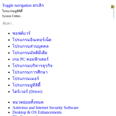
Toggle navigation
ยกเลิก
10
1
2
3
4
5
6
7
8
9
โปรแกรมยูทิลิตี้
System Utilitie...
ซอฟต์แวร์
โปรแกรมอินเทอร์เน็ต
โปรแกรมส่วนบุคคล
โปรแกรมมัลติมีเดีย
เกม PC คอมพิวเตอร์
โปรแกรมบริหารธุรกิจ
โปรแกรมการศึกษา
โปรแกรมเมอร์
โปรแกรมยูทิลิตี้
ไดร์เวอร์ (Driver)
หมวดย่อยทั้งหมด
Antivirus and Internet Security Software
Desktop & OS Enhancements