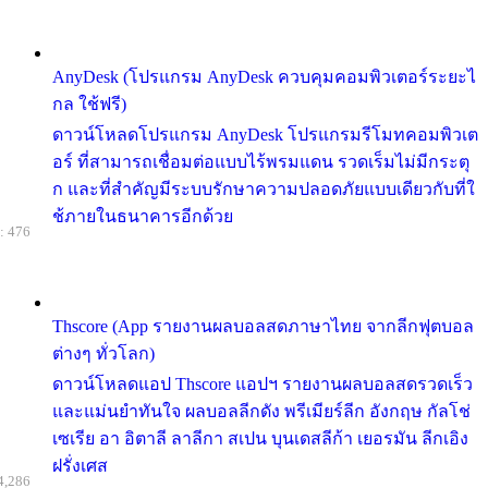
AnyDesk (โปรแกรม AnyDesk ควบคุมคอมพิวเตอร์ระยะไ
กล ใช้ฟรี)
ดาวน์โหลดโปรแกรม AnyDesk โปรแกรมรีโมทคอมพิวเต
อร์ ที่สามารถเชื่อมต่อแบบไร้พรมแดน รวดเร็มไม่มีกระตุ
ก และที่สำคัญมีระบบรักษาความปลอดภัยแบบเดียวกับที่ใ
ช้ภายในธนาคารอีกด้วย
: 476
Thscore (App รายงานผลบอลสดภาษาไทย จากลีกฟุตบอล
ต่างๆ ทั่วโลก)
ดาวน์โหลดแอป Thscore แอปฯ รายงานผลบอลสดรวดเร็ว
และแม่นยำทันใจ ผลบอลลีกดัง พรีเมียร์ลีก อังกฤษ กัลโช่
เซเรีย อา อิตาลี ลาลีกา สเปน บุนเดสลีก้า เยอรมัน ลีกเอิง
ฝรั่งเศส
4,286