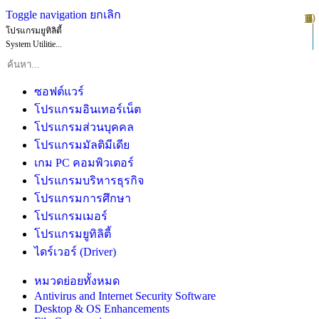
Toggle navigation
ยกเลิก
10
1
2
3
4
5
6
7
8
9
โปรแกรมยูทิลิตี้
System Utilitie...
ซอฟต์แวร์
โปรแกรมอินเทอร์เน็ต
โปรแกรมส่วนบุคคล
โปรแกรมมัลติมีเดีย
เกม PC คอมพิวเตอร์
โปรแกรมบริหารธุรกิจ
โปรแกรมการศึกษา
โปรแกรมเมอร์
โปรแกรมยูทิลิตี้
ไดร์เวอร์ (Driver)
หมวดย่อยทั้งหมด
Antivirus and Internet Security Software
Desktop & OS Enhancements