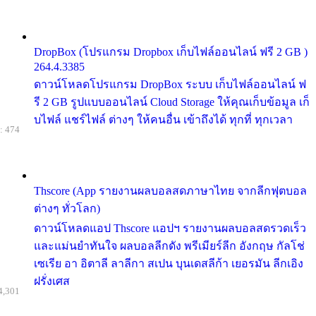
DropBox (โปรแกรม Dropbox เก็บไฟล์ออนไลน์ ฟรี 2 GB )
264.4.3385
ดาวน์โหลดโปรแกรม DropBox ระบบ เก็บไฟล์ออนไลน์ ฟ
รี 2 GB รูปแบบออนไลน์ Cloud Storage ให้คุณเก็บข้อมูล เก็
บไฟล์ แชร์ไฟล์ ต่างๆ ให้คนอื่น เข้าถึงได้ ทุกที่ ทุกเวลา
: 474
Thscore (App รายงานผลบอลสดภาษาไทย จากลีกฟุตบอล
ต่างๆ ทั่วโลก)
ดาวน์โหลดแอป Thscore แอปฯ รายงานผลบอลสดรวดเร็ว
และแม่นยำทันใจ ผลบอลลีกดัง พรีเมียร์ลีก อังกฤษ กัลโช่
เซเรีย อา อิตาลี ลาลีกา สเปน บุนเดสลีก้า เยอรมัน ลีกเอิง
ฝรั่งเศส
4,301