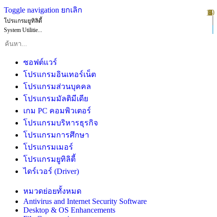
Toggle navigation
ยกเลิก
10
1
2
3
4
5
6
7
8
9
โปรแกรมยูทิลิตี้
System Utilitie...
ซอฟต์แวร์
โปรแกรมอินเทอร์เน็ต
โปรแกรมส่วนบุคคล
โปรแกรมมัลติมีเดีย
เกม PC คอมพิวเตอร์
โปรแกรมบริหารธุรกิจ
โปรแกรมการศึกษา
โปรแกรมเมอร์
โปรแกรมยูทิลิตี้
ไดร์เวอร์ (Driver)
หมวดย่อยทั้งหมด
Antivirus and Internet Security Software
Desktop & OS Enhancements