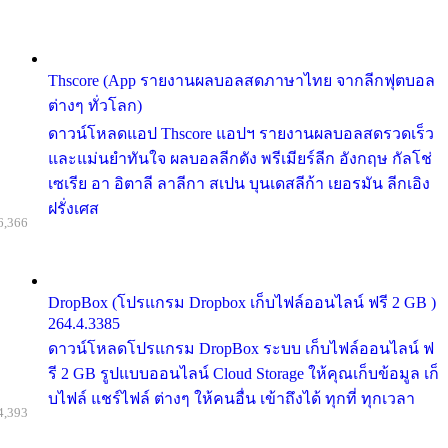
Thscore (App รายงานผลบอลสดภาษาไทย จากลีกฟุตบอล
ต่างๆ ทั่วโลก)
ดาวน์โหลดแอป Thscore แอปฯ รายงานผลบอลสดรวดเร็ว
และแม่นยำทันใจ ผลบอลลีกดัง พรีเมียร์ลีก อังกฤษ กัลโช่
เซเรีย อา อิตาลี ลาลีกา สเปน บุนเดสลีก้า เยอรมัน ลีกเอิง
ฝรั่งเศส
6,366
DropBox (โปรแกรม Dropbox เก็บไฟล์ออนไลน์ ฟรี 2 GB )
264.4.3385
ดาวน์โหลดโปรแกรม DropBox ระบบ เก็บไฟล์ออนไลน์ ฟ
รี 2 GB รูปแบบออนไลน์ Cloud Storage ให้คุณเก็บข้อมูล เก็
บไฟล์ แชร์ไฟล์ ต่างๆ ให้คนอื่น เข้าถึงได้ ทุกที่ ทุกเวลา
4,393