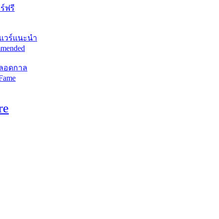
์ฟรี
แวร์แนะนำ
mended
ตลอดกาล
 Fame
re