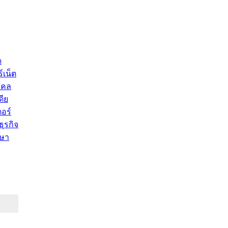
ด
์เน็ต
คคล
ดีย
อร์
ุรกิจ
ษา