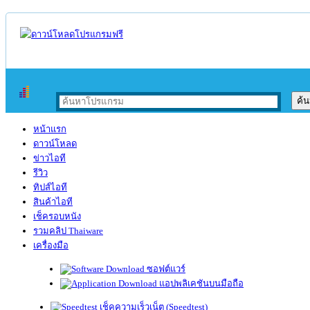
หน้าแรก
ดาวน์โหลด
ข่าวไอที
รีวิว
ทิปส์ไอที
สินค้าไอที
เช็ครอบหนัง
รวมคลิป Thaiware
เครื่องมือ
ซอฟต์แวร์
แอปพลิเคชันบนมือถือ
เช็คความเร็วเน็ต (Speedtest)