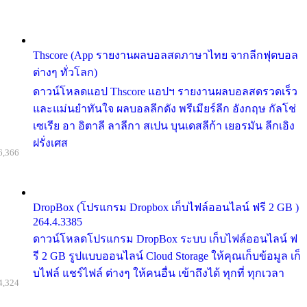
Thscore (App รายงานผลบอลสดภาษาไทย จากลีกฟุตบอล
ต่างๆ ทั่วโลก)
ดาวน์โหลดแอป Thscore แอปฯ รายงานผลบอลสดรวดเร็ว
และแม่นยำทันใจ ผลบอลลีกดัง พรีเมียร์ลีก อังกฤษ กัลโช่
เซเรีย อา อิตาลี ลาลีกา สเปน บุนเดสลีก้า เยอรมัน ลีกเอิง
ฝรั่งเศส
6,366
DropBox (โปรแกรม Dropbox เก็บไฟล์ออนไลน์ ฟรี 2 GB )
264.4.3385
ดาวน์โหลดโปรแกรม DropBox ระบบ เก็บไฟล์ออนไลน์ ฟ
รี 2 GB รูปแบบออนไลน์ Cloud Storage ให้คุณเก็บข้อมูล เก็
บไฟล์ แชร์ไฟล์ ต่างๆ ให้คนอื่น เข้าถึงได้ ทุกที่ ทุกเวลา
4,324