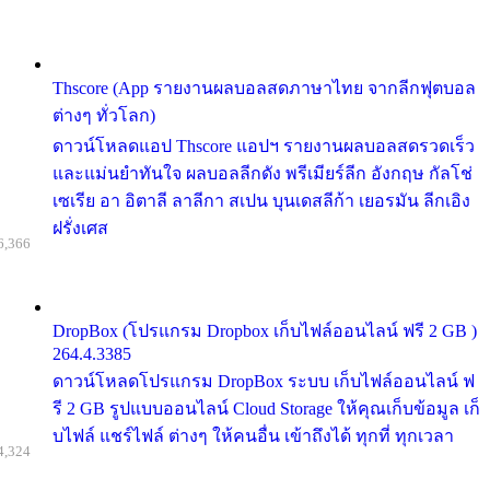
Thscore (App รายงานผลบอลสดภาษาไทย จากลีกฟุตบอล
ต่างๆ ทั่วโลก)
ดาวน์โหลดแอป Thscore แอปฯ รายงานผลบอลสดรวดเร็ว
และแม่นยำทันใจ ผลบอลลีกดัง พรีเมียร์ลีก อังกฤษ กัลโช่
เซเรีย อา อิตาลี ลาลีกา สเปน บุนเดสลีก้า เยอรมัน ลีกเอิง
ฝรั่งเศส
6,366
DropBox (โปรแกรม Dropbox เก็บไฟล์ออนไลน์ ฟรี 2 GB )
264.4.3385
ดาวน์โหลดโปรแกรม DropBox ระบบ เก็บไฟล์ออนไลน์ ฟ
รี 2 GB รูปแบบออนไลน์ Cloud Storage ให้คุณเก็บข้อมูล เก็
บไฟล์ แชร์ไฟล์ ต่างๆ ให้คนอื่น เข้าถึงได้ ทุกที่ ทุกเวลา
4,324