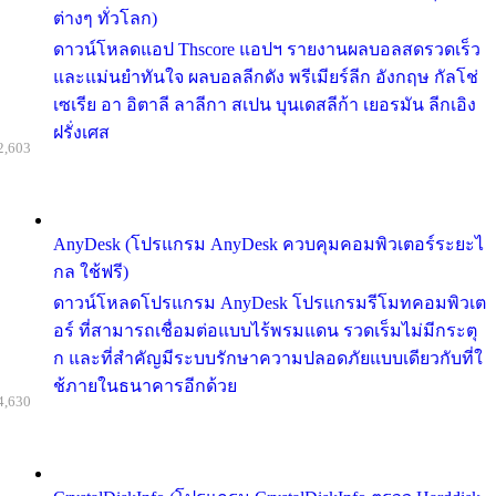
ต่างๆ ทั่วโลก)
ดาวน์โหลดแอป Thscore แอปฯ รายงานผลบอลสดรวดเร็ว
และแม่นยำทันใจ ผลบอลลีกดัง พรีเมียร์ลีก อังกฤษ กัลโช่
เซเรีย อา อิตาลี ลาลีกา สเปน บุนเดสลีก้า เยอรมัน ลีกเอิง
ฝรั่งเศส
2,603
AnyDesk (โปรแกรม AnyDesk ควบคุมคอมพิวเตอร์ระยะไ
กล ใช้ฟรี)
ดาวน์โหลดโปรแกรม AnyDesk โปรแกรมรีโมทคอมพิวเต
อร์ ที่สามารถเชื่อมต่อแบบไร้พรมแดน รวดเร็มไม่มีกระตุ
ก และที่สำคัญมีระบบรักษาความปลอดภัยแบบเดียวกับที่ใ
ช้ภายในธนาคารอีกด้วย
4,630