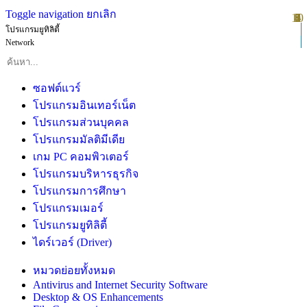
Toggle navigation
ยกเลิก
10
1
2
3
4
5
6
7
8
9
โปรแกรมยูทิลิตี้
Network
ซอฟต์แวร์
โปรแกรมอินเทอร์เน็ต
โปรแกรมส่วนบุคคล
โปรแกรมมัลติมีเดีย
เกม PC คอมพิวเตอร์
โปรแกรมบริหารธุรกิจ
โปรแกรมการศึกษา
โปรแกรมเมอร์
โปรแกรมยูทิลิตี้
ไดร์เวอร์ (Driver)
หมวดย่อยทั้งหมด
Antivirus and Internet Security Software
Desktop & OS Enhancements