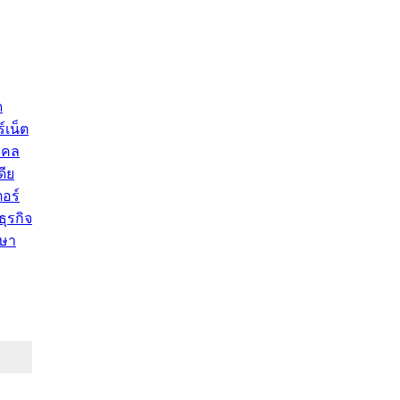
ด
์เน็ต
คคล
ดีย
อร์
ุรกิจ
ษา