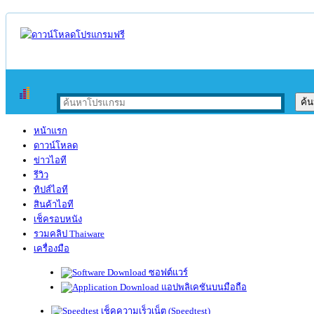
หน้าแรก
ดาวน์โหลด
ข่าวไอที
รีวิว
ทิปส์ไอที
สินค้าไอที
เช็ครอบหนัง
รวมคลิป Thaiware
เครื่องมือ
ซอฟต์แวร์
แอปพลิเคชันบนมือถือ
เช็คความเร็วเน็ต (Speedtest)