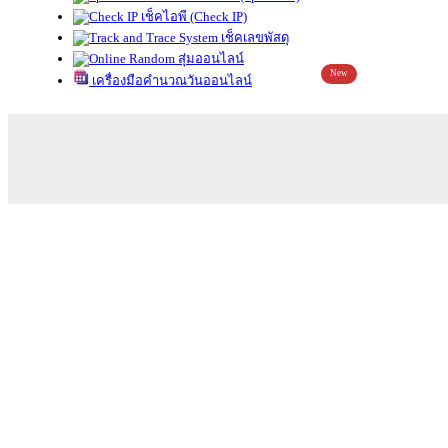
เช็คไอพี (Check IP)
เช็คเลขพัสดุ
สุ่มออนไลน์
New
เครื่องมือคำนวณวันออนไลน์