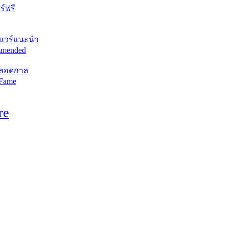
์ฟรี
แวร์แนะนำ
mended
ตลอดกาล
 Fame
re