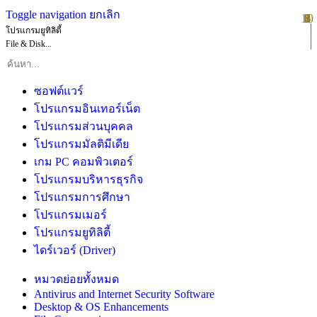
Toggle navigation
ยกเลิก
10
1
2
3
4
5
6
7
8
9
โปรแกรมยูทิลิตี้
File & Disk...
ซอฟต์แวร์
โปรแกรมอินเทอร์เน็ต
โปรแกรมส่วนบุคคล
โปรแกรมมัลติมีเดีย
เกม PC คอมพิวเตอร์
โปรแกรมบริหารธุรกิจ
โปรแกรมการศึกษา
โปรแกรมเมอร์
โปรแกรมยูทิลิตี้
ไดร์เวอร์ (Driver)
หมวดย่อยทั้งหมด
Antivirus and Internet Security Software
Desktop & OS Enhancements