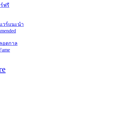
์ฟรี
แวร์แนะนำ
mended
ตลอดกาล
 Fame
re