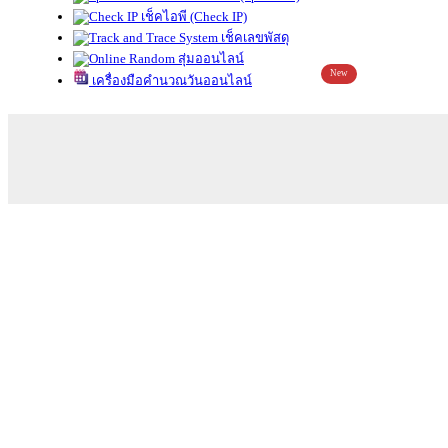
เช็คไอพี (Check IP)
เช็คเลขพัสดุ
สุ่มออนไลน์
New
เครื่องมือคำนวณวันออนไลน์