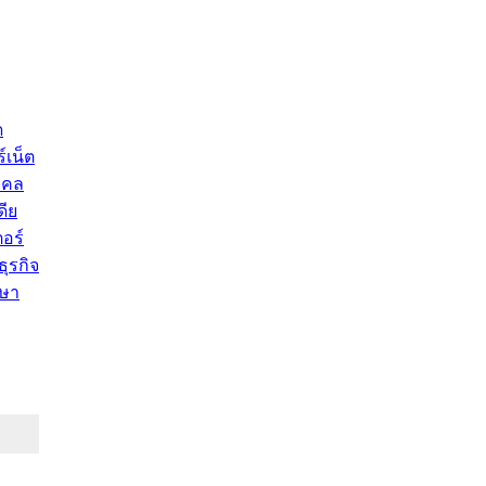
ด
์เน็ต
คคล
ดีย
อร์
ุรกิจ
ษา