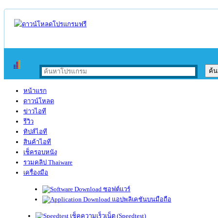
หน้าแรก
ดาวน์โหลด
ข่าวไอที
รีวิว
ทิปส์ไอที
สินค้าไอที
เช็ครอบหนัง
รวมคลิป Thaiware
เครื่องมือ
ซอฟต์แวร์
แอปพลิเคชันบนมือถือ
เช็คความเร็วเน็ต (Speedtest)