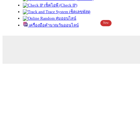
เช็คไอพี (Check IP)
เช็คเลขพัสดุ
สุ่มออนไลน์
New
เครื่องมือคำนวณวันออนไลน์