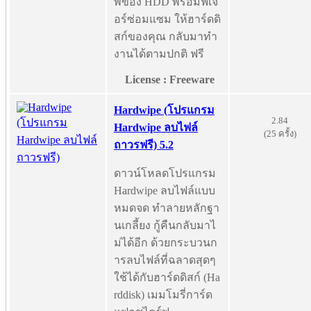
พของ HDD พร้อมฟีเจ
อร์ซ่อมแซม ให้ฮาร์ดดิ
สก์ของคุณ กลับมาทำ
งานได้ตามปกติ ฟรี
License : Freeware
Hardwipe (โปรแกรม
2.84
Hardwipe ลบไฟล์
(25 ครั้ง)
ถาวรฟรี) 5.2
ดาวน์โหลดโปรแกรม
Hardwipe ลบไฟล์แบบ
หมดจด ทำลายหลักฐา
นเกลี้ยง กู้คืนกลับมาไ
ม่ได้อีก ด้วยกระบวนก
ารลบไฟล์ที่ฉลาดสุดๆ
ใช้ได้กับฮาร์ดดิสก์ (Ha
rddisk) เมมโมรี่การ์ด