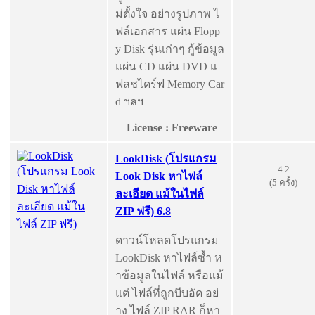
ม่ตั้งใจ อย่างรูปภาพ ไ
ฟล์เอกสาร แผ่น Flopp
y Disk รุ่นเก่าๆ กู้ข้อมูล
แผ่น CD แผ่น DVD แ
ฟลชไดร์ฟ Memory Car
d ฯลฯ
License : Freeware
LookDisk (โปรแกรม
4.2
Look Disk หาไฟล์
(5 ครั้ง)
ละเอียด แม้ในไฟล์
ZIP ฟรี) 6.8
ดาวน์โหลดโปรแกรม
LookDisk หาไฟล์ซ้ำ ห
าข้อมูลในไฟล์ หรือแม้
แต่ ไฟล์ที่ถูกบีบอัด อย่
าง ไฟล์ ZIP RAR ก็หา