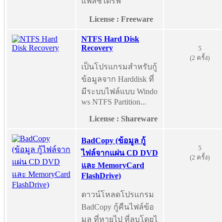
แฟลชไดร์ฟ
License : Freeware
NTFS Hard Disk
Recovery
5
(2 ครั้ง)
เป็นโปรแกรมสำหรับกู้
ข้อมูลจาก Harddisk ที่
มีระบบไฟล์แบบ Windo
ws NTFS Partition...
License : Shareware
BadCopy (ข้อมูล กู้
5
ไฟล์จากแผ่น CD DVD
(2 ครั้ง)
และ MemoryCard
FlashDrive)
ดาวน์โหลดโปรแกรม
BadCopy กู้คืนไฟล์ข้อ
มูล ที่หายไป ที่ลบโดยไ