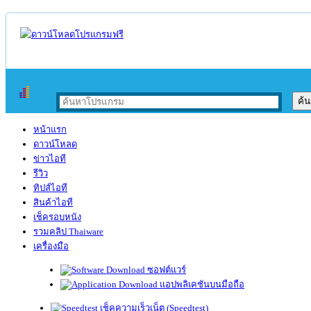
หน้าแรก
ดาวน์โหลด
ข่าวไอที
รีวิว
ทิปส์ไอที
สินค้าไอที
เช็ครอบหนัง
รวมคลิป Thaiware
เครื่องมือ
ซอฟต์แวร์
แอปพลิเคชันบนมือถือ
เช็คความเร็วเน็ต (Speedtest)