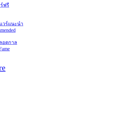
์ฟรี
แวร์แนะนำ
mended
ตลอดกาล
 Fame
re