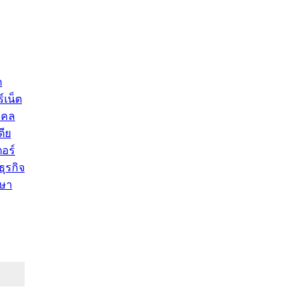
ด
์เน็ต
คคล
ดีย
อร์
ุรกิจ
ษา