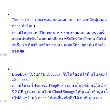
Thscore (App รายงานผลบอลสดภาษาไทย จากลีกฟุตบอล
ต่างๆ ทั่วโลก)
ดาวน์โหลดแอป Thscore แอปฯ รายงานผลบอลสดรวดเร็ว
และแม่นยำทันใจ ผลบอลลีกดัง พรีเมียร์ลีก อังกฤษ กัลโช่
เซเรีย อา อิตาลี ลาลีกา สเปน บุนเดสลีก้า เยอรมัน ลีกเอิง
ฝรั่งเศส
6,366
DropBox (โปรแกรม Dropbox เก็บไฟล์ออนไลน์ ฟรี 2 GB )
264.4.3385
ดาวน์โหลดโปรแกรม DropBox ระบบ เก็บไฟล์ออนไลน์ ฟ
รี 2 GB รูปแบบออนไลน์ Cloud Storage ให้คุณเก็บข้อมูล เก็
บไฟล์ แชร์ไฟล์ ต่างๆ ให้คนอื่น เข้าถึงได้ ทุกที่ ทุกเวลา
4,435