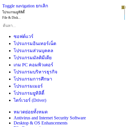
Toggle navigation
ยกเลิก
10
1
2
3
4
5
6
7
8
9
โปรแกรมยูทิลิตี้
File & Disk...
ซอฟต์แวร์
โปรแกรมอินเทอร์เน็ต
โปรแกรมส่วนบุคคล
โปรแกรมมัลติมีเดีย
เกม PC คอมพิวเตอร์
โปรแกรมบริหารธุรกิจ
โปรแกรมการศึกษา
โปรแกรมเมอร์
โปรแกรมยูทิลิตี้
ไดร์เวอร์ (Driver)
หมวดย่อยทั้งหมด
Antivirus and Internet Security Software
Desktop & OS Enhancements