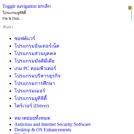
Toggle navigation
ยกเลิก
10
1
2
3
4
5
6
7
8
9
โปรแกรมยูทิลิตี้
File & Disk...
ซอฟต์แวร์
โปรแกรมอินเทอร์เน็ต
โปรแกรมส่วนบุคคล
โปรแกรมมัลติมีเดีย
เกม PC คอมพิวเตอร์
โปรแกรมบริหารธุรกิจ
โปรแกรมการศึกษา
โปรแกรมเมอร์
โปรแกรมยูทิลิตี้
ไดร์เวอร์ (Driver)
หมวดย่อยทั้งหมด
Antivirus and Internet Security Software
Desktop & OS Enhancements