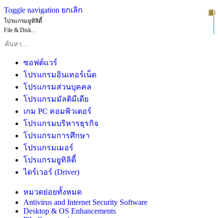
Toggle navigation
ยกเลิก
10
1
2
3
4
5
6
7
8
9
โปรแกรมยูทิลิตี้
File & Disk...
ซอฟต์แวร์
โปรแกรมอินเทอร์เน็ต
โปรแกรมส่วนบุคคล
โปรแกรมมัลติมีเดีย
เกม PC คอมพิวเตอร์
โปรแกรมบริหารธุรกิจ
โปรแกรมการศึกษา
โปรแกรมเมอร์
โปรแกรมยูทิลิตี้
ไดร์เวอร์ (Driver)
หมวดย่อยทั้งหมด
Antivirus and Internet Security Software
Desktop & OS Enhancements