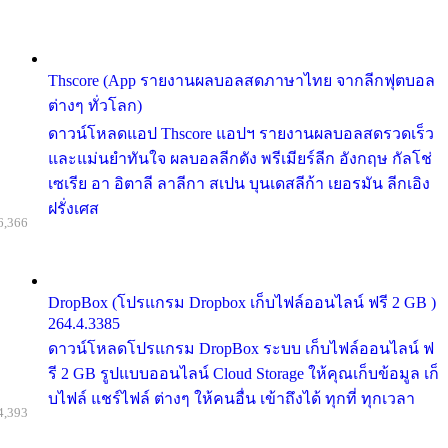
Thscore (App รายงานผลบอลสดภาษาไทย จากลีกฟุตบอล
ต่างๆ ทั่วโลก)
ดาวน์โหลดแอป Thscore แอปฯ รายงานผลบอลสดรวดเร็ว
และแม่นยำทันใจ ผลบอลลีกดัง พรีเมียร์ลีก อังกฤษ กัลโช่
เซเรีย อา อิตาลี ลาลีกา สเปน บุนเดสลีก้า เยอรมัน ลีกเอิง
ฝรั่งเศส
6,366
DropBox (โปรแกรม Dropbox เก็บไฟล์ออนไลน์ ฟรี 2 GB )
264.4.3385
ดาวน์โหลดโปรแกรม DropBox ระบบ เก็บไฟล์ออนไลน์ ฟ
รี 2 GB รูปแบบออนไลน์ Cloud Storage ให้คุณเก็บข้อมูล เก็
บไฟล์ แชร์ไฟล์ ต่างๆ ให้คนอื่น เข้าถึงได้ ทุกที่ ทุกเวลา
4,393