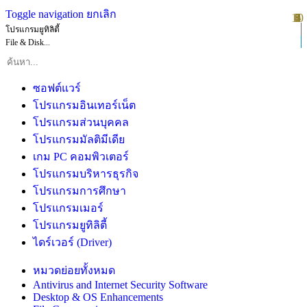
Toggle navigation
ยกเลิก
10
1
2
3
4
5
6
7
8
9
โปรแกรมยูทิลิตี้
File & Disk...
ซอฟต์แวร์
โปรแกรมอินเทอร์เน็ต
โปรแกรมส่วนบุคคล
โปรแกรมมัลติมีเดีย
เกม PC คอมพิวเตอร์
โปรแกรมบริหารธุรกิจ
โปรแกรมการศึกษา
โปรแกรมเมอร์
โปรแกรมยูทิลิตี้
ไดร์เวอร์ (Driver)
หมวดย่อยทั้งหมด
Antivirus and Internet Security Software
Desktop & OS Enhancements