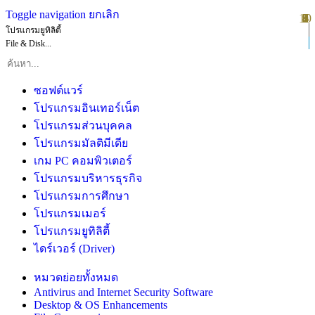
Toggle navigation
ยกเลิก
10
1
2
3
4
5
6
7
8
9
โปรแกรมยูทิลิตี้
File & Disk...
ซอฟต์แวร์
โปรแกรมอินเทอร์เน็ต
โปรแกรมส่วนบุคคล
โปรแกรมมัลติมีเดีย
เกม PC คอมพิวเตอร์
โปรแกรมบริหารธุรกิจ
โปรแกรมการศึกษา
โปรแกรมเมอร์
โปรแกรมยูทิลิตี้
ไดร์เวอร์ (Driver)
หมวดย่อยทั้งหมด
Antivirus and Internet Security Software
Desktop & OS Enhancements