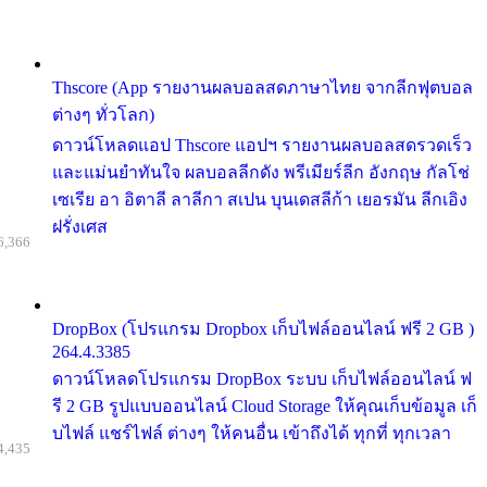
Thscore (App รายงานผลบอลสดภาษาไทย จากลีกฟุตบอล
ต่างๆ ทั่วโลก)
ดาวน์โหลดแอป Thscore แอปฯ รายงานผลบอลสดรวดเร็ว
และแม่นยำทันใจ ผลบอลลีกดัง พรีเมียร์ลีก อังกฤษ กัลโช่
เซเรีย อา อิตาลี ลาลีกา สเปน บุนเดสลีก้า เยอรมัน ลีกเอิง
ฝรั่งเศส
6,366
DropBox (โปรแกรม Dropbox เก็บไฟล์ออนไลน์ ฟรี 2 GB )
264.4.3385
ดาวน์โหลดโปรแกรม DropBox ระบบ เก็บไฟล์ออนไลน์ ฟ
รี 2 GB รูปแบบออนไลน์ Cloud Storage ให้คุณเก็บข้อมูล เก็
บไฟล์ แชร์ไฟล์ ต่างๆ ให้คนอื่น เข้าถึงได้ ทุกที่ ทุกเวลา
4,435