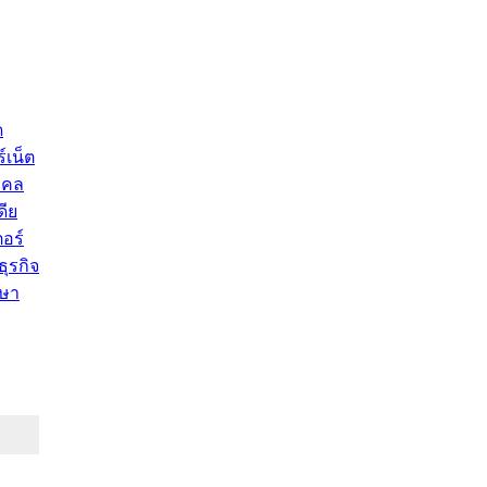
ด
์เน็ต
คคล
ดีย
อร์
ุรกิจ
ษา