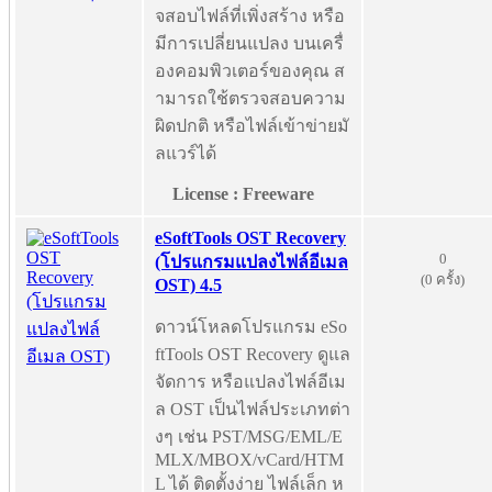
จสอบไฟล์ที่เพิ่งสร้าง หรือ
มีการเปลี่ยนแปลง บนเครื่
องคอมพิวเตอร์ของคุณ ส
ามารถใช้ตรวจสอบความ
ผิดปกติ หรือไฟล์เข้าข่ายมั
ลแวร์ได้
License : Freeware
eSoftTools OST Recovery
0
(โปรแกรมแปลงไฟล์อีเมล
(0 ครั้ง)
OST) 4.5
ดาวน์โหลดโปรแกรม eSo
ftTools OST Recovery ดูแล
จัดการ หรือแปลงไฟล์อีเม
ล OST เป็นไฟล์ประเภทต่า
งๆ เช่น PST/MSG/EML/E
MLX/MBOX/vCard/HTM
L ได้ ติดตั้งง่าย ไฟล์เล็ก ห