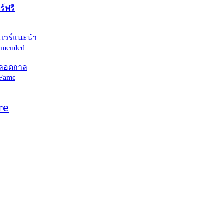
์ฟรี
แวร์แนะนำ
mended
ตลอดกาล
 Fame
re