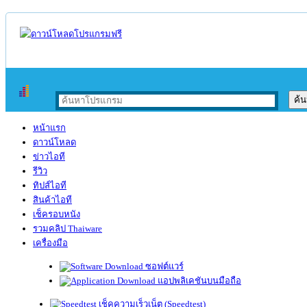
หน้าแรก
ดาวน์โหลด
ข่าวไอที
รีวิว
ทิปส์ไอที
สินค้าไอที
เช็ครอบหนัง
รวมคลิป Thaiware
เครื่องมือ
ซอฟต์แวร์
แอปพลิเคชันบนมือถือ
เช็คความเร็วเน็ต (Speedtest)