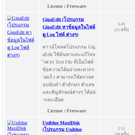
License : Freeware
GigaEdit (โปรแกรม
3.45
GigaEdit หาข้อมูลในไฟล์
(11 ครั้ง)
ดู Log ไฟล์ ต่างๆ)
ดาวน์โหลดโปรแกรม Gig
aEdit ใช้ค้นหาและแก้ไขจ
ำพวก Text File ที่เป็นไฟล์
ข้อความได้อย่างสะดวกร
วดเร็ว สามารถใช้ตรวจส
อบนับคำ ตัวอักษร ตัวเลข
และสัญลักษณ์ต่างๆ ได้อย่
างละเอียด
License : Freeware
Uniblue MaxiDisk
2.51
(โปรแกรม Uniblue
(39 ครั้ง)