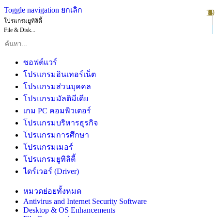
Toggle navigation
ยกเลิก
10
1
2
3
4
5
6
7
8
9
โปรแกรมยูทิลิตี้
File & Disk...
ซอฟต์แวร์
โปรแกรมอินเทอร์เน็ต
โปรแกรมส่วนบุคคล
โปรแกรมมัลติมีเดีย
เกม PC คอมพิวเตอร์
โปรแกรมบริหารธุรกิจ
โปรแกรมการศึกษา
โปรแกรมเมอร์
โปรแกรมยูทิลิตี้
ไดร์เวอร์ (Driver)
หมวดย่อยทั้งหมด
Antivirus and Internet Security Software
Desktop & OS Enhancements