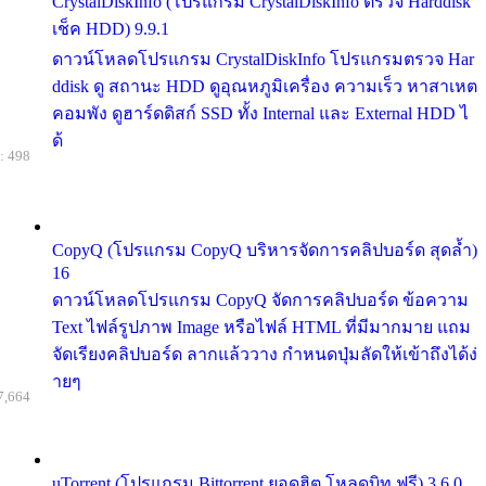
CrystalDiskInfo (โปรแกรม CrystalDiskInfo ตรวจ Harddisk
เช็ค HDD) 9.9.1
ดาวน์โหลดโปรแกรม CrystalDiskInfo โปรแกรมตรวจ Har
ddisk ดู สถานะ HDD ดูอุณหภูมิเครื่อง ความเร็ว หาสาเหต
คอมพัง ดูฮาร์ดดิสก์ SSD ทั้ง Internal และ External HDD ไ
ด้
: 498
CopyQ (โปรแกรม CopyQ บริหารจัดการคลิปบอร์ด สุดล้ำ)
16
ดาวน์โหลดโปรแกรม CopyQ จัดการคลิปบอร์ด ข้อความ
Text ไฟล์รูปภาพ Image หรือไฟล์ HTML ที่มีมากมาย แถม
จัดเรียงคลิปบอร์ด ลากแล้ววาง กำหนดปุ่มลัดให้เข้าถึงได้ง่
ายๆ
7,664
uTorrent (โปรแกรม Bittorrent ยอดฮิต โหลดบิท ฟรี) 3.6.0