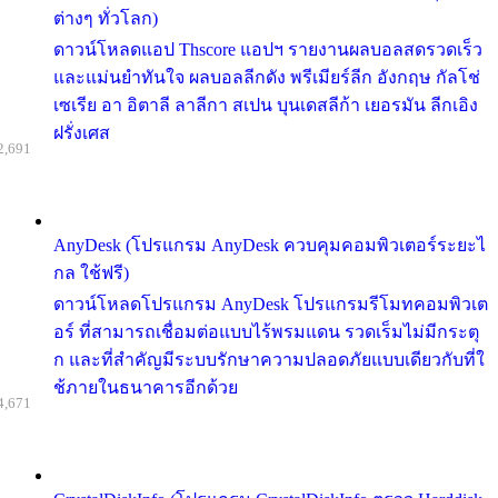
ต่างๆ ทั่วโลก)
ดาวน์โหลดแอป Thscore แอปฯ รายงานผลบอลสดรวดเร็ว
และแม่นยำทันใจ ผลบอลลีกดัง พรีเมียร์ลีก อังกฤษ กัลโช่
เซเรีย อา อิตาลี ลาลีกา สเปน บุนเดสลีก้า เยอรมัน ลีกเอิง
ฝรั่งเศส
2,691
AnyDesk (โปรแกรม AnyDesk ควบคุมคอมพิวเตอร์ระยะไ
กล ใช้ฟรี)
ดาวน์โหลดโปรแกรม AnyDesk โปรแกรมรีโมทคอมพิวเต
อร์ ที่สามารถเชื่อมต่อแบบไร้พรมแดน รวดเร็มไม่มีกระตุ
ก และที่สำคัญมีระบบรักษาความปลอดภัยแบบเดียวกับที่ใ
ช้ภายในธนาคารอีกด้วย
4,671