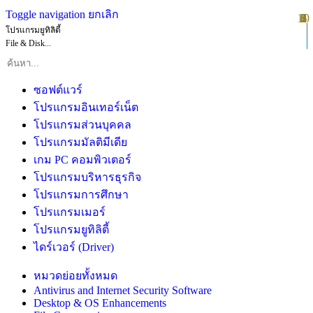
Toggle navigation
ยกเลิก
10
1
2
3
4
5
6
7
8
9
โปรแกรมยูทิลิตี้
File & Disk...
ซอฟต์แวร์
โปรแกรมอินเทอร์เน็ต
โปรแกรมส่วนบุคคล
โปรแกรมมัลติมีเดีย
เกม PC คอมพิวเตอร์
โปรแกรมบริหารธุรกิจ
โปรแกรมการศึกษา
โปรแกรมเมอร์
โปรแกรมยูทิลิตี้
ไดร์เวอร์ (Driver)
หมวดย่อยทั้งหมด
Antivirus and Internet Security Software
Desktop & OS Enhancements