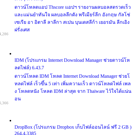
ดาวน์โหลดแอป Thscore แอปฯ รายงานผลบอลสดรวดเร็ว
และแม่นยำทันใจ ผลบอลลีกดัง พรีเมียร์ลีก อังกฤษ กัลโช่
เซเรีย อา อิตาลี ลาลีกา สเปน บุนเดสลีก้า เยอรมัน ลีกเอิง
ฝรั่งเศส
4,286
IDM (โปรแกรม Internet Download Manager ช่วยดาวน์โห
ลดไฟล์) 6.43.7
ดาวน์โหลด IDM โหลด Internet Download Manager ช่วยโ
หลดไฟล์ เร็วขึ้น 5 เท่า เพิ่มความเร็ว ดาวน์โหลดไฟล์ เพล
ง โหลดหนัง โหลด IDM ล่าสุด จาก Thaiware ไว้ใจได้แน่น
อน
6,366
DropBox (โปรแกรม Dropbox เก็บไฟล์ออนไลน์ ฟรี 2 GB )
264.4.3385