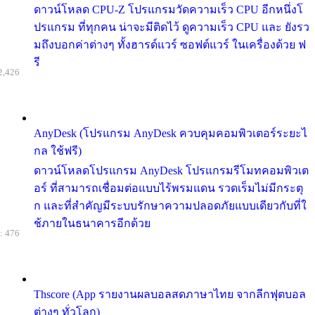
ดาวน์โหลด CPU-Z โปรแกรมวัดความเร็ว CPU อีกหนึ่งโ
ปรแกรม ที่ทุกคน น่าจะมีติดไว้ ดูความเร็ว CPU และ ยังรว
มถึงบอกค่าต่างๆ ทั้งฮารด์แวร์ ซอฟต์แวร์ ในเครื่องด้วย ฟ
รี
2,426
AnyDesk (โปรแกรม AnyDesk ควบคุมคอมพิวเตอร์ระยะไ
กล ใช้ฟรี)
ดาวน์โหลดโปรแกรม AnyDesk โปรแกรมรีโมทคอมพิวเต
อร์ ที่สามารถเชื่อมต่อแบบไร้พรมแดน รวดเร็มไม่มีกระตุ
ก และที่สำคัญมีระบบรักษาความปลอดภัยแบบเดียวกับที่ใ
ช้ภายในธนาคารอีกด้วย
: 476
Thscore (App รายงานผลบอลสดภาษาไทย จากลีกฟุตบอล
ต่างๆ ทั่วโลก)