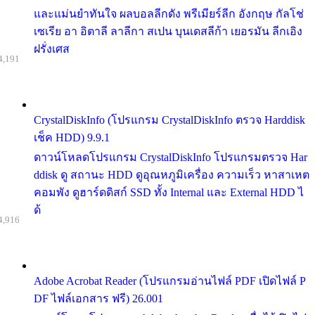
และแม่นยำทันใจ ผลบอลลีกดัง พรีเมียร์ลีก อังกฤษ กัลโช่
เซเรีย อา อิตาลี ลาลีกา สเปน บุนเดสลีก้า เยอรมัน ลีกเอิง
ฝรั่งเศส
4,191
CrystalDiskInfo (โปรแกรม CrystalDiskInfo ตรวจ Harddisk
เช็ค HDD) 9.9.1
ดาวน์โหลดโปรแกรม CrystalDiskInfo โปรแกรมตรวจ Har
ddisk ดู สถานะ HDD ดูอุณหภูมิเครื่อง ความเร็ว หาสาเหต
คอมพัง ดูฮาร์ดดิสก์ SSD ทั้ง Internal และ External HDD ไ
ด้
4,916
Adobe Acrobat Reader (โปรแกรมอ่านไฟล์ PDF เปิดไฟล์ P
DF ไฟล์เอกสาร ฟรี) 26.001