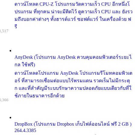
ดาวน์โหลด CPU-Z โปรแกรมวัดความเร็ว CPU อีกหนึ่งโ
ปรแกรม ที่ทุกคน น่าจะมีติดไว้ ดูความเร็ว CPU และ ยังรว
มถึงบอกค่าต่างๆ ทั้งฮารด์แวร์ ซอฟต์แวร์ ในเครื่องด้วย ฟ
รี
1,517
AnyDesk (โปรแกรม AnyDesk ควบคุมคอมพิวเตอร์ระยะไ
กล ใช้ฟรี)
ดาวน์โหลดโปรแกรม AnyDesk โปรแกรมรีโมทคอมพิวเต
อร์ ที่สามารถเชื่อมต่อแบบไร้พรมแดน รวดเร็มไม่มีกระตุ
ก และที่สำคัญมีระบบรักษาความปลอดภัยแบบเดียวกับที่ใ
ช้ภายในธนาคารอีกด้วย
6,366
DropBox (โปรแกรม Dropbox เก็บไฟล์ออนไลน์ ฟรี 2 GB )
264.4.3385