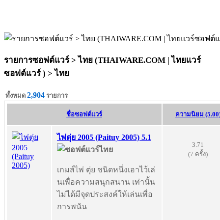
รายการซอฟต์แวร์ > ไทย (THAIWARE.COM | ไทยแวร์
ซอฟต์แวร์ ) >
ไทย
2,904
ทั้งหมด
รายการ
ชื่อซอฟต์แวร์
ความนิยม (5.00
ไพ่ตุ่ย 2005 (Paituy 2005) 5.1
3.71
(7 ครั้ง)
เกมส์ไพ่ ตุ่ย ชนิดหนึ่งเอาไว้เล่
นเพื่อความสนุกสนาน เท่านั้น
ไม่ได้มีจุดประสงค์ให้เล่นเพื่อ
การพนัน