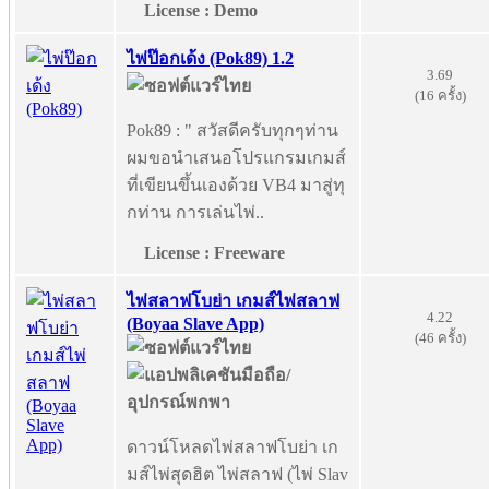
License : Demo
ไพ่ป๊อกเด้ง (Pok89) 1.2
3.69
(16 ครั้ง)
Pok89 : " สวัสดีครับทุกๆท่าน
ผมขอนำเสนอโปรแกรมเกมส์
ที่เขียนขึ้นเองด้วย VB4 มาสู่ทุ
กท่าน การเล่นไพ่..
License : Freeware
ไพ่สลาฟโบย่า เกมส์ไพ่สลาฟ
4.22
(Boyaa Slave App)
(46 ครั้ง)
ดาวน์โหลดไพ่สลาฟโบย่า เก
มส์ไพ่สุดฮิต ไพ่สลาฟ (ไพ่ Slav