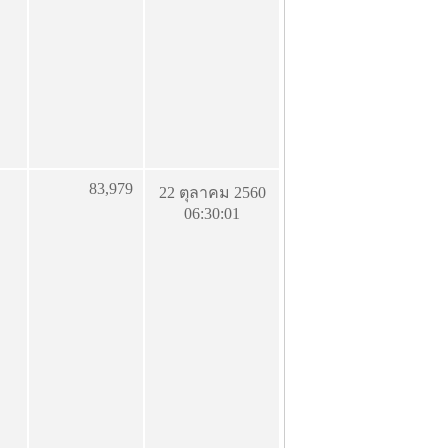
83,979
22 ตุลาคม 2560
06:30:01