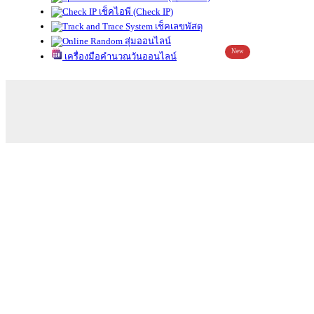
เช็คไอพี (Check IP)
เช็คเลขพัสดุ
สุ่มออนไลน์
New
เครื่องมือคำนวณวันออนไลน์