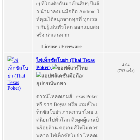
e) ที่โด่งดังกันมาเป็นสิบๆ ปีแล้
ว นำมาลงบนมือถือ Android ใ
ห้คุณได้สนุกจากทุกที่ ทุกเวล
า กับผู้เล่นทั่วโลก ออกแบบสม
จริง น่าเล่นมาก
License : Freeware
ไพ่เท็กซัสโบย่า (Thai Texas
4.04
Poker)
(793 ครั้ง)
ดาวน์โหลดเกมส์ Texas Poker
ฟรี จาก Boyaa หรือ เกมส์ไพ่เ
ท็กซัสโบย่า ภาคภาษาไทย แ
ต่นิยมไปทั่วโลก ดึงดูดผู้เล่นเป็
นร้อยล้าน คอเกมส์ไพ่ไม่ควร
พลาด ไพ่เท็กซัสโบย่า โหลดเ