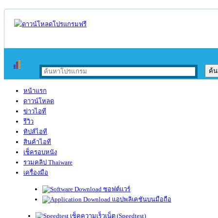
หน้าแรก
ดาวน์โหลด
ข่าวไอที
รีวิว
ทิปส์ไอที
สินค้าไอที
เช็ครอบหนัง
รวมคลิป Thaiware
เครื่องมือ
ซอฟต์แวร์
แอปพลิเคชันบนมือถือ
เช็คความเร็วเน็ต (Speedtest)