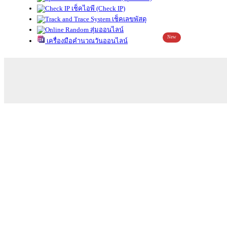
เช็คไอพี (Check IP)
เช็คเลขพัสดุ
สุ่มออนไลน์
New
เครื่องมือคำนวณวันออนไลน์