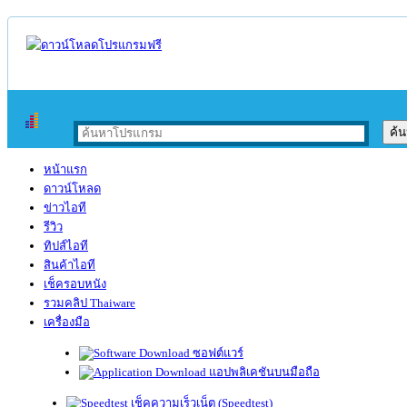
หน้าแรก
ดาวน์โหลด
ข่าวไอที
รีวิว
ทิปส์ไอที
สินค้าไอที
เช็ครอบหนัง
รวมคลิป Thaiware
เครื่องมือ
ซอฟต์แวร์
แอปพลิเคชันบนมือถือ
เช็คความเร็วเน็ต (Speedtest)