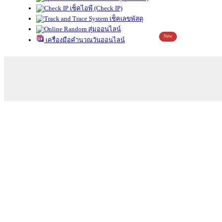
เช็คไอพี (Check IP)
เช็คเลขพัสดุ
สุ่มออนไลน์
New
เครื่องมือคำนวณวันออนไลน์