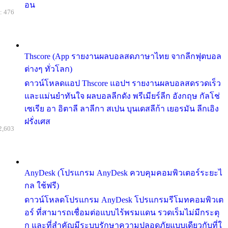
อน
: 476
Thscore (App รายงานผลบอลสดภาษาไทย จากลีกฟุตบอล
ต่างๆ ทั่วโลก)
ดาวน์โหลดแอป Thscore แอปฯ รายงานผลบอลสดรวดเร็ว
และแม่นยำทันใจ ผลบอลลีกดัง พรีเมียร์ลีก อังกฤษ กัลโช่
เซเรีย อา อิตาลี ลาลีกา สเปน บุนเดสลีก้า เยอรมัน ลีกเอิง
ฝรั่งเศส
2,603
AnyDesk (โปรแกรม AnyDesk ควบคุมคอมพิวเตอร์ระยะไ
กล ใช้ฟรี)
ดาวน์โหลดโปรแกรม AnyDesk โปรแกรมรีโมทคอมพิวเต
อร์ ที่สามารถเชื่อมต่อแบบไร้พรมแดน รวดเร็มไม่มีกระตุ
ก และที่สำคัญมีระบบรักษาความปลอดภัยแบบเดียวกับที่ใ