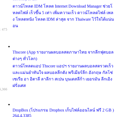
ดาวน์โหลด IDM โหลด Internet Download Manager ช่วยโ
หลดไฟล์ เร็วขึ้น 5 เท่า เพิ่มความเร็ว ดาวน์โหลดไฟล์ เพล
ง โหลดหนัง โหลด IDM ล่าสุด จาก Thaiware ไว้ใจได้แน่น
อน
: 475
Thscore (App รายงานผลบอลสดภาษาไทย จากลีกฟุตบอล
ต่างๆ ทั่วโลก)
ดาวน์โหลดแอป Thscore แอปฯ รายงานผลบอลสดรวดเร็ว
และแม่นยำทันใจ ผลบอลลีกดัง พรีเมียร์ลีก อังกฤษ กัลโช่
เซเรีย อา อิตาลี ลาลีกา สเปน บุนเดสลีก้า เยอรมัน ลีกเอิง
ฝรั่งเศส
6,366
DropBox (โปรแกรม Dropbox เก็บไฟล์ออนไลน์ ฟรี 2 GB )
264.4.3385