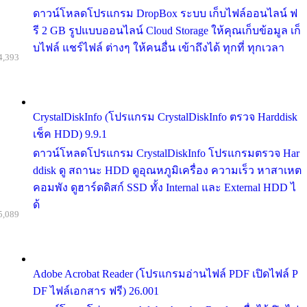
ดาวน์โหลดโปรแกรม DropBox ระบบ เก็บไฟล์ออนไลน์ ฟ
รี 2 GB รูปแบบออนไลน์ Cloud Storage ให้คุณเก็บข้อมูล เก็
บไฟล์ แชร์ไฟล์ ต่างๆ ให้คนอื่น เข้าถึงได้ ทุกที่ ทุกเวลา
4,393
CrystalDiskInfo (โปรแกรม CrystalDiskInfo ตรวจ Harddisk
เช็ค HDD) 9.9.1
ดาวน์โหลดโปรแกรม CrystalDiskInfo โปรแกรมตรวจ Har
ddisk ดู สถานะ HDD ดูอุณหภูมิเครื่อง ความเร็ว หาสาเหต
คอมพัง ดูฮาร์ดดิสก์ SSD ทั้ง Internal และ External HDD ไ
ด้
5,089
Adobe Acrobat Reader (โปรแกรมอ่านไฟล์ PDF เปิดไฟล์ P
DF ไฟล์เอกสาร ฟรี) 26.001