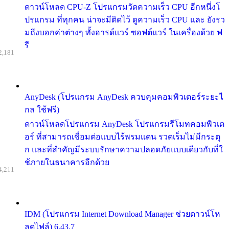
ดาวน์โหลด CPU-Z โปรแกรมวัดความเร็ว CPU อีกหนึ่งโ
ปรแกรม ที่ทุกคน น่าจะมีติดไว้ ดูความเร็ว CPU และ ยังรว
มถึงบอกค่าต่างๆ ทั้งฮารด์แวร์ ซอฟต์แวร์ ในเครื่องด้วย ฟ
รี
2,181
AnyDesk (โปรแกรม AnyDesk ควบคุมคอมพิวเตอร์ระยะไ
กล ใช้ฟรี)
ดาวน์โหลดโปรแกรม AnyDesk โปรแกรมรีโมทคอมพิวเต
อร์ ที่สามารถเชื่อมต่อแบบไร้พรมแดน รวดเร็มไม่มีกระตุ
ก และที่สำคัญมีระบบรักษาความปลอดภัยแบบเดียวกับที่ใ
ช้ภายในธนาคารอีกด้วย
4,211
IDM (โปรแกรม Internet Download Manager ช่วยดาวน์โห
ลดไฟล์) 6.43.7