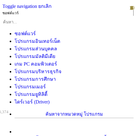
Toggle navigation
ยกเลิก
10
1
2
3
4
5
6
7
8
9
ซอฟต์แวร์
ซอฟต์แวร์
โปรแกรมอินเทอร์เน็ต
โปรแกรมส่วนบุคคล
โปรแกรมมัลติมีเดีย
เกม PC คอมพิวเตอร์
โปรแกรมบริหารธุรกิจ
โปรแกรมการศึกษา
โปรแกรมเมอร์
โปรแกรมยูทิลิตี้
ไดร์เวอร์ (Driver)
6,374
ค้นหาจากหมวดหมู่ โปรแกรม