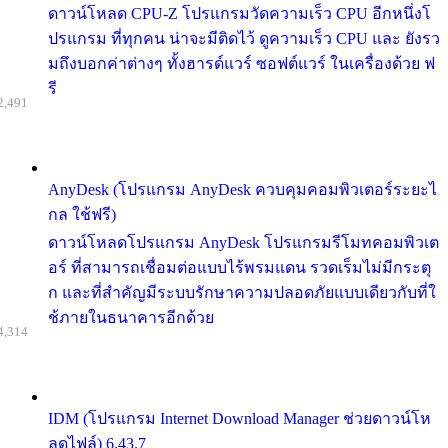
ดาวน์โหลด CPU-Z โปรแกรมวัดความเร็ว CPU อีกหนึ่งโ
ปรแกรม ที่ทุกคน น่าจะมีติดไว้ ดูความเร็ว CPU และ ยังรว
มถึงบอกค่าต่างๆ ทั้งฮารด์แวร์ ซอฟต์แวร์ ในเครื่องด้วย ฟ
รี
2,491
AnyDesk (โปรแกรม AnyDesk ควบคุมคอมพิวเตอร์ระยะไ
กล ใช้ฟรี)
ดาวน์โหลดโปรแกรม AnyDesk โปรแกรมรีโมทคอมพิวเต
อร์ ที่สามารถเชื่อมต่อแบบไร้พรมแดน รวดเร็มไม่มีกระตุ
ก และที่สำคัญมีระบบรักษาความปลอดภัยแบบเดียวกับที่ใ
ช้ภายในธนาคารอีกด้วย
4,314
IDM (โปรแกรม Internet Download Manager ช่วยดาวน์โห
ลดไฟล์) 6.43.7