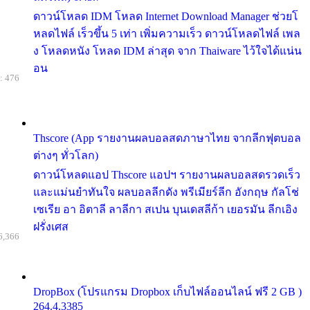
ดาวน์โหลด IDM โหลด Internet Download Manager ช่วยโ
หลดไฟล์ เร็วขึ้น 5 เท่า เพิ่มความเร็ว ดาวน์โหลดไฟล์ เพล
ง โหลดหนัง โหลด IDM ล่าสุด จาก Thaiware ไว้ใจได้แน่น
อน
: 476
Thscore (App รายงานผลบอลสดภาษาไทย จากลีกฟุตบอล
ต่างๆ ทั่วโลก)
ดาวน์โหลดแอป Thscore แอปฯ รายงานผลบอลสดรวดเร็ว
และแม่นยำทันใจ ผลบอลลีกดัง พรีเมียร์ลีก อังกฤษ กัลโช่
เซเรีย อา อิตาลี ลาลีกา สเปน บุนเดสลีก้า เยอรมัน ลีกเอิง
ฝรั่งเศส
6,366
DropBox (โปรแกรม Dropbox เก็บไฟล์ออนไลน์ ฟรี 2 GB )
264.4.3385