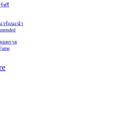
์ฟรี
แวร์แนะนำ
mended
ตลอดกาล
 Fame
re