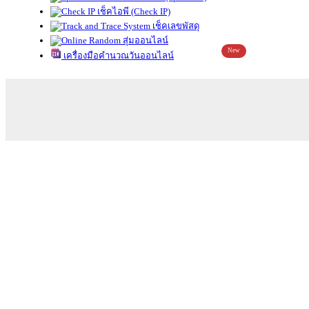
เช็คไอพี (Check IP)
เช็คเลขพัสดุ
สุ่มออนไลน์
New
เครื่องมือคำนวณวันออนไลน์