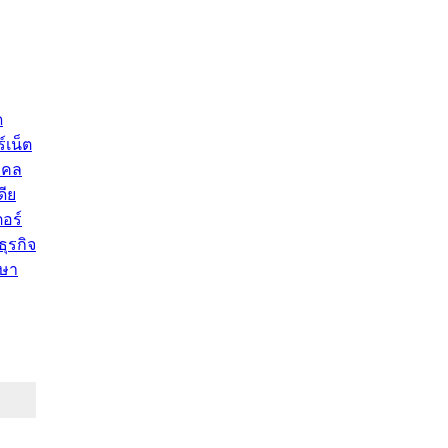
ด
์เน็ต
คคล
ดีย
อร์
ุรกิจ
ษา