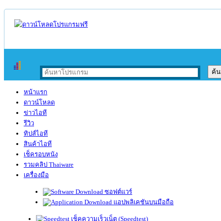
หน้าแรก
ดาวน์โหลด
ข่าวไอที
รีวิว
ทิปส์ไอที
สินค้าไอที
เช็ครอบหนัง
รวมคลิป Thaiware
เครื่องมือ
ซอฟต์แวร์
แอปพลิเคชันบนมือถือ
เช็คความเร็วเน็ต (Speedtest)