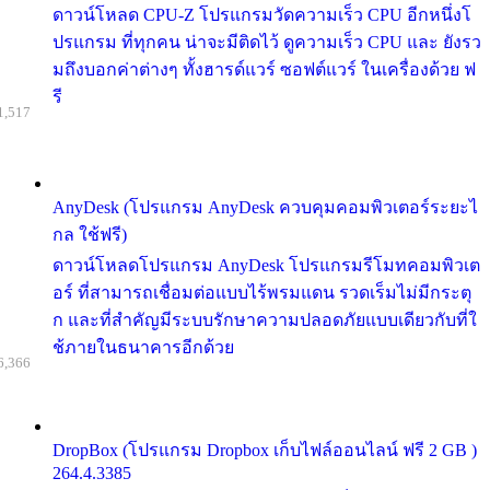
ดาวน์โหลด CPU-Z โปรแกรมวัดความเร็ว CPU อีกหนึ่งโ
ปรแกรม ที่ทุกคน น่าจะมีติดไว้ ดูความเร็ว CPU และ ยังรว
มถึงบอกค่าต่างๆ ทั้งฮารด์แวร์ ซอฟต์แวร์ ในเครื่องด้วย ฟ
รี
1,517
AnyDesk (โปรแกรม AnyDesk ควบคุมคอมพิวเตอร์ระยะไ
กล ใช้ฟรี)
ดาวน์โหลดโปรแกรม AnyDesk โปรแกรมรีโมทคอมพิวเต
อร์ ที่สามารถเชื่อมต่อแบบไร้พรมแดน รวดเร็มไม่มีกระตุ
ก และที่สำคัญมีระบบรักษาความปลอดภัยแบบเดียวกับที่ใ
ช้ภายในธนาคารอีกด้วย
6,366
DropBox (โปรแกรม Dropbox เก็บไฟล์ออนไลน์ ฟรี 2 GB )
264.4.3385