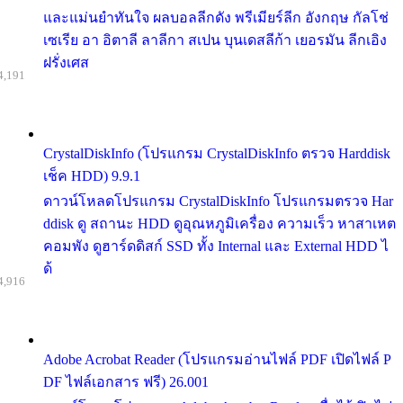
และแม่นยำทันใจ ผลบอลลีกดัง พรีเมียร์ลีก อังกฤษ กัลโช่
เซเรีย อา อิตาลี ลาลีกา สเปน บุนเดสลีก้า เยอรมัน ลีกเอิง
ฝรั่งเศส
4,191
CrystalDiskInfo (โปรแกรม CrystalDiskInfo ตรวจ Harddisk
เช็ค HDD) 9.9.1
ดาวน์โหลดโปรแกรม CrystalDiskInfo โปรแกรมตรวจ Har
ddisk ดู สถานะ HDD ดูอุณหภูมิเครื่อง ความเร็ว หาสาเหต
คอมพัง ดูฮาร์ดดิสก์ SSD ทั้ง Internal และ External HDD ไ
ด้
4,916
Adobe Acrobat Reader (โปรแกรมอ่านไฟล์ PDF เปิดไฟล์ P
DF ไฟล์เอกสาร ฟรี) 26.001