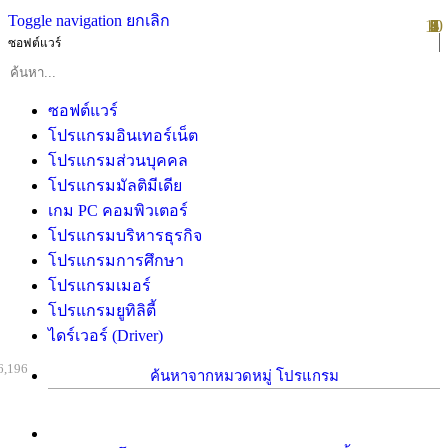
Toggle navigation
ยกเลิก
10
1
2
3
4
5
6
7
8
9
ซอฟต์แวร์
ซอฟต์แวร์
โปรแกรมอินเทอร์เน็ต
โปรแกรมส่วนบุคคล
โปรแกรมมัลติมีเดีย
เกม PC คอมพิวเตอร์
โปรแกรมบริหารธุรกิจ
โปรแกรมการศึกษา
โปรแกรมเมอร์
โปรแกรมยูทิลิตี้
ไดร์เวอร์ (Driver)
6,196
ค้นหาจากหมวดหมู่ โปรแกรม