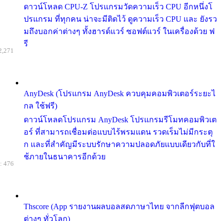
ดาวน์โหลด CPU-Z โปรแกรมวัดความเร็ว CPU อีกหนึ่งโ
ปรแกรม ที่ทุกคน น่าจะมีติดไว้ ดูความเร็ว CPU และ ยังรว
มถึงบอกค่าต่างๆ ทั้งฮารด์แวร์ ซอฟต์แวร์ ในเครื่องด้วย ฟ
รี
2,271
AnyDesk (โปรแกรม AnyDesk ควบคุมคอมพิวเตอร์ระยะไ
กล ใช้ฟรี)
ดาวน์โหลดโปรแกรม AnyDesk โปรแกรมรีโมทคอมพิวเต
อร์ ที่สามารถเชื่อมต่อแบบไร้พรมแดน รวดเร็มไม่มีกระตุ
ก และที่สำคัญมีระบบรักษาความปลอดภัยแบบเดียวกับที่ใ
ช้ภายในธนาคารอีกด้วย
: 476
Thscore (App รายงานผลบอลสดภาษาไทย จากลีกฟุตบอล
ต่างๆ ทั่วโลก)