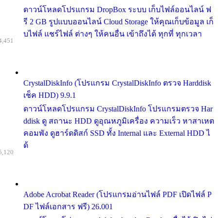
ดาวน์โหลดโปรแกรม DropBox ระบบ เก็บไฟล์ออนไลน์ ฟ
รี 2 GB รูปแบบออนไลน์ Cloud Storage ให้คุณเก็บข้อมูล เก็
บไฟล์ แชร์ไฟล์ ต่างๆ ให้คนอื่น เข้าถึงได้ ทุกที่ ทุกเวลา
4,451
CrystalDiskInfo (โปรแกรม CrystalDiskInfo ตรวจ Harddisk
เช็ค HDD) 9.9.1
ดาวน์โหลดโปรแกรม CrystalDiskInfo โปรแกรมตรวจ Har
ddisk ดู สถานะ HDD ดูอุณหภูมิเครื่อง ความเร็ว หาสาเหต
คอมพัง ดูฮาร์ดดิสก์ SSD ทั้ง Internal และ External HDD ไ
ด้
5,120
Adobe Acrobat Reader (โปรแกรมอ่านไฟล์ PDF เปิดไฟล์ P
DF ไฟล์เอกสาร ฟรี) 26.001