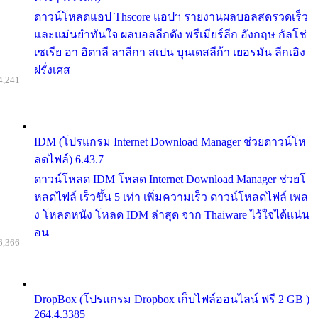
ดาวน์โหลดแอป Thscore แอปฯ รายงานผลบอลสดรวดเร็ว
และแม่นยำทันใจ ผลบอลลีกดัง พรีเมียร์ลีก อังกฤษ กัลโช่
เซเรีย อา อิตาลี ลาลีกา สเปน บุนเดสลีก้า เยอรมัน ลีกเอิง
ฝรั่งเศส
4,241
IDM (โปรแกรม Internet Download Manager ช่วยดาวน์โห
ลดไฟล์) 6.43.7
ดาวน์โหลด IDM โหลด Internet Download Manager ช่วยโ
หลดไฟล์ เร็วขึ้น 5 เท่า เพิ่มความเร็ว ดาวน์โหลดไฟล์ เพล
ง โหลดหนัง โหลด IDM ล่าสุด จาก Thaiware ไว้ใจได้แน่น
อน
6,366
DropBox (โปรแกรม Dropbox เก็บไฟล์ออนไลน์ ฟรี 2 GB )
264.4.3385