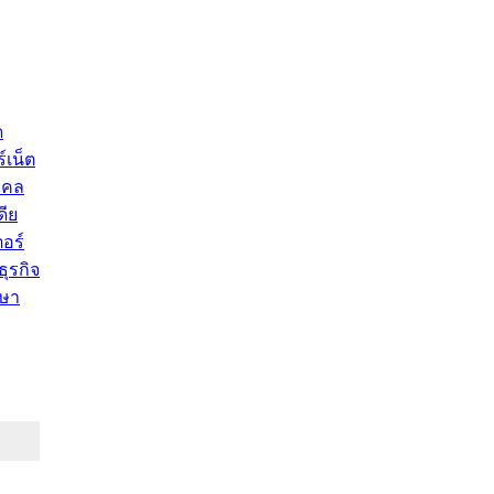
ด
์เน็ต
คคล
ดีย
อร์
ุรกิจ
ษา