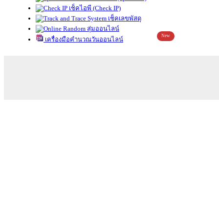
เช็คไอพี (Check IP)
เช็คเลขพัสดุ
สุ่มออนไลน์
New
เครื่องมือคำนวณวันออนไลน์