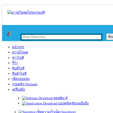
หน้าแรก
ดาวน์โหลด
ข่าวไอที
รีวิว
ทิปส์ไอที
สินค้าไอที
เช็ครอบหนัง
รวมคลิป Thaiware
เครื่องมือ
ซอฟต์แวร์
แอปพลิเคชันบนมือถือ
เช็คความเร็วเน็ต (Speedtest)