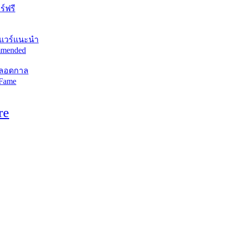
์ฟรี
แวร์แนะนำ
mended
ตลอดกาล
 Fame
re