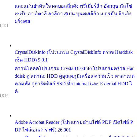
และแม่นยำทันใจ ผลบอลลีกดัง พรีเมียร์ลีก อังกฤษ กัลโช่
เซเรีย อา อิตาลี ลาลีกา สเปน บุนเดสลีก้า เยอรมัน ลีกเอิง
ฝรั่งเศส
4,191
CrystalDiskInfo (โปรแกรม CrystalDiskInfo ตรวจ Harddisk
เช็ค HDD) 9.9.1
ดาวน์โหลดโปรแกรม CrystalDiskInfo โปรแกรมตรวจ Har
ddisk ดู สถานะ HDD ดูอุณหภูมิเครื่อง ความเร็ว หาสาเหต
คอมพัง ดูฮาร์ดดิสก์ SSD ทั้ง Internal และ External HDD ไ
ด้
4,916
Adobe Acrobat Reader (โปรแกรมอ่านไฟล์ PDF เปิดไฟล์ P
DF ไฟล์เอกสาร ฟรี) 26.001