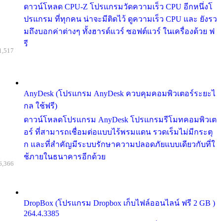
ดาวน์โหลด CPU-Z โปรแกรมวัดความเร็ว CPU อีกหนึ่งโ
ปรแกรม ที่ทุกคน น่าจะมีติดไว้ ดูความเร็ว CPU และ ยังรว
มถึงบอกค่าต่างๆ ทั้งฮารด์แวร์ ซอฟต์แวร์ ในเครื่องด้วย ฟ
รี
1,517
AnyDesk (โปรแกรม AnyDesk ควบคุมคอมพิวเตอร์ระยะไ
กล ใช้ฟรี)
ดาวน์โหลดโปรแกรม AnyDesk โปรแกรมรีโมทคอมพิวเต
อร์ ที่สามารถเชื่อมต่อแบบไร้พรมแดน รวดเร็มไม่มีกระตุ
ก และที่สำคัญมีระบบรักษาความปลอดภัยแบบเดียวกับที่ใ
ช้ภายในธนาคารอีกด้วย
6,366
DropBox (โปรแกรม Dropbox เก็บไฟล์ออนไลน์ ฟรี 2 GB )
264.4.3385