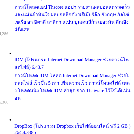
ดาวน์โหลดแอป Thscore แอปฯ รายงานผลบอลสดรวดเร็ว
และแม่นยำทันใจ ผลบอลลีกดัง พรีเมียร์ลีก อังกฤษ กัลโช่
เซเรีย อา อิตาลี ลาลีกา สเปน บุนเดสลีก้า เยอรมัน ลีกเอิง
ฝรั่งเศส
4,286
IDM (โปรแกรม Internet Download Manager ช่วยดาวน์โห
ลดไฟล์) 6.43.7
ดาวน์โหลด IDM โหลด Internet Download Manager ช่วยโ
หลดไฟล์ เร็วขึ้น 5 เท่า เพิ่มความเร็ว ดาวน์โหลดไฟล์ เพล
ง โหลดหนัง โหลด IDM ล่าสุด จาก Thaiware ไว้ใจได้แน่น
อน
6,366
DropBox (โปรแกรม Dropbox เก็บไฟล์ออนไลน์ ฟรี 2 GB )
264.4.3385