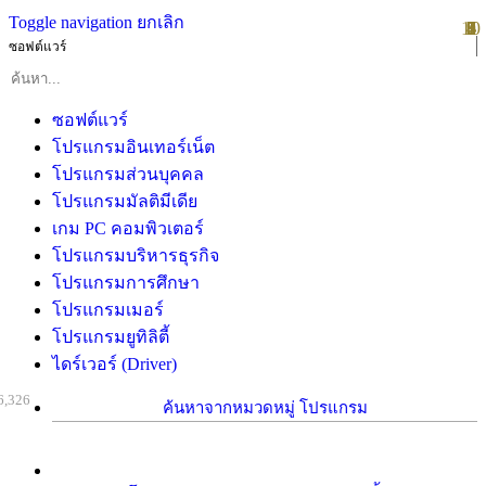
Toggle navigation
ยกเลิก
10
1
2
3
4
5
6
7
8
9
ซอฟต์แวร์
ซอฟต์แวร์
โปรแกรมอินเทอร์เน็ต
โปรแกรมส่วนบุคคล
โปรแกรมมัลติมีเดีย
เกม PC คอมพิวเตอร์
โปรแกรมบริหารธุรกิจ
โปรแกรมการศึกษา
โปรแกรมเมอร์
โปรแกรมยูทิลิตี้
ไดร์เวอร์ (Driver)
6,326
ค้นหาจากหมวดหมู่ โปรแกรม