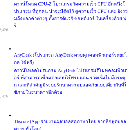
ดาวน์โหลด CPU-Z โปรแกรมวัดความเร็ว CPU อีกหนึ่งโ
ปรแกรม ที่ทุกคน น่าจะมีติดไว้ ดูความเร็ว CPU และ ยังรว
มถึงบอกค่าต่างๆ ทั้งฮารด์แวร์ ซอฟต์แวร์ ในเครื่องด้วย ฟ
รี
2,426
AnyDesk (โปรแกรม AnyDesk ควบคุมคอมพิวเตอร์ระยะไ
กล ใช้ฟรี)
ดาวน์โหลดโปรแกรม AnyDesk โปรแกรมรีโมทคอมพิวเต
อร์ ที่สามารถเชื่อมต่อแบบไร้พรมแดน รวดเร็มไม่มีกระตุ
ก และที่สำคัญมีระบบรักษาความปลอดภัยแบบเดียวกับที่ใ
ช้ภายในธนาคารอีกด้วย
: 476
Thscore (App รายงานผลบอลสดภาษาไทย จากลีกฟุตบอล
ต่างๆ ทั่วโลก)