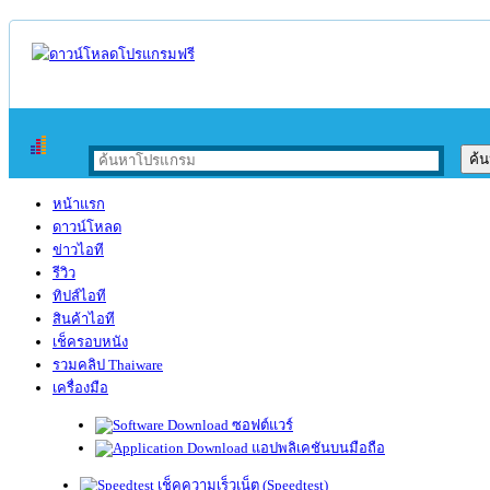
หน้าแรก
ดาวน์โหลด
ข่าวไอที
รีวิว
ทิปส์ไอที
สินค้าไอที
เช็ครอบหนัง
รวมคลิป Thaiware
เครื่องมือ
ซอฟต์แวร์
แอปพลิเคชันบนมือถือ
เช็คความเร็วเน็ต (Speedtest)