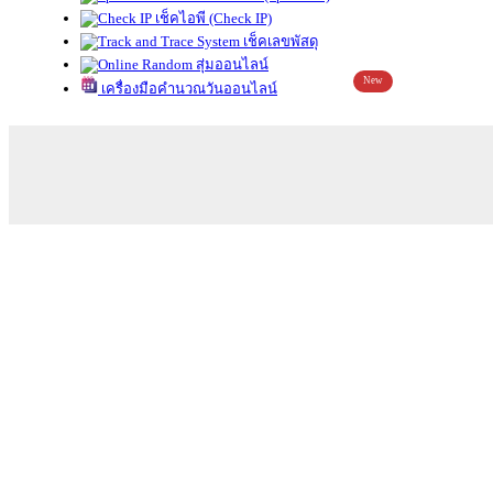
เช็คไอพี (Check IP)
เช็คเลขพัสดุ
สุ่มออนไลน์
New
เครื่องมือคำนวณวันออนไลน์