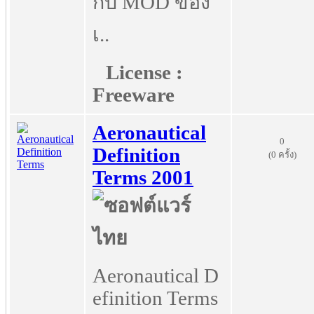
กับ MOD ของ
เ..
License :
Freeware
Aeronautical
0
Definition
(0 ครั้ง)
Terms 2001
Aeronautical D
efinition Terms