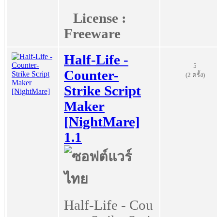
License :
Freeware
Half-Life -
5
Counter-
(2 ครั้ง)
Strike Script
Maker
[NightMare]
1.1
Half-Life - Cou