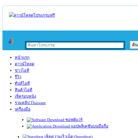
หน้าแรก
ดาวน์โหลด
ข่าวไอที
รีวิว
ทิปส์ไอที
สินค้าไอที
เช็ครอบหนัง
รวมคลิป Thaiware
เครื่องมือ
ซอฟต์แวร์
แอปพลิเคชันบนมือถือ
เช็คความเร็วเน็ต (Speedtest)