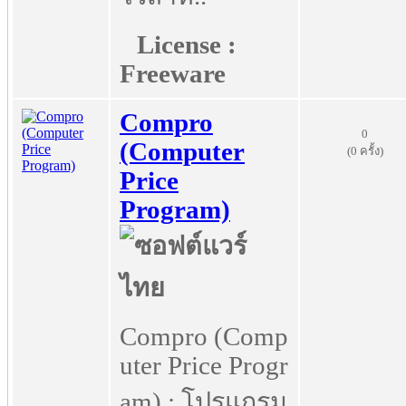
License :
Freeware
Compro
0
(Computer
(0 ครั้ง)
Price
Program)
Compro (Comp
uter Price Progr
am) : โปรแกรม