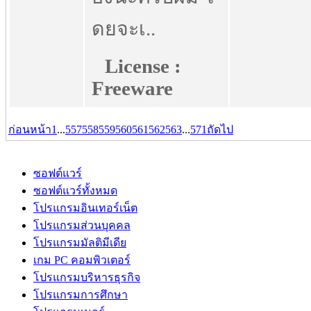
ดยจะเ..
License :
Freeware
ก่อนหน้า
1
...
557
558
559
560
561
562
563
...
571
ถัดไป
ซอฟต์แวร์
ซอฟต์แวร์ทั้งหมด
โปรแกรมอินเทอร์เน็ต
โปรแกรมส่วนบุคคล
โปรแกรมมัลติมีเดีย
เกม PC คอมพิวเตอร์
โปรแกรมบริหารธุรกิจ
โปรแกรมการศึกษา