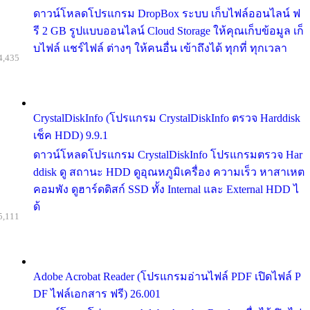
ดาวน์โหลดโปรแกรม DropBox ระบบ เก็บไฟล์ออนไลน์ ฟ
รี 2 GB รูปแบบออนไลน์ Cloud Storage ให้คุณเก็บข้อมูล เก็
บไฟล์ แชร์ไฟล์ ต่างๆ ให้คนอื่น เข้าถึงได้ ทุกที่ ทุกเวลา
4,435
CrystalDiskInfo (โปรแกรม CrystalDiskInfo ตรวจ Harddisk
เช็ค HDD) 9.9.1
ดาวน์โหลดโปรแกรม CrystalDiskInfo โปรแกรมตรวจ Har
ddisk ดู สถานะ HDD ดูอุณหภูมิเครื่อง ความเร็ว หาสาเหต
คอมพัง ดูฮาร์ดดิสก์ SSD ทั้ง Internal และ External HDD ไ
ด้
5,111
Adobe Acrobat Reader (โปรแกรมอ่านไฟล์ PDF เปิดไฟล์ P
DF ไฟล์เอกสาร ฟรี) 26.001