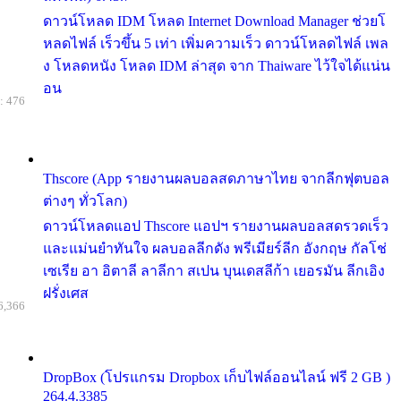
ดาวน์โหลด IDM โหลด Internet Download Manager ช่วยโ
หลดไฟล์ เร็วขึ้น 5 เท่า เพิ่มความเร็ว ดาวน์โหลดไฟล์ เพล
ง โหลดหนัง โหลด IDM ล่าสุด จาก Thaiware ไว้ใจได้แน่น
อน
: 476
Thscore (App รายงานผลบอลสดภาษาไทย จากลีกฟุตบอล
ต่างๆ ทั่วโลก)
ดาวน์โหลดแอป Thscore แอปฯ รายงานผลบอลสดรวดเร็ว
และแม่นยำทันใจ ผลบอลลีกดัง พรีเมียร์ลีก อังกฤษ กัลโช่
เซเรีย อา อิตาลี ลาลีกา สเปน บุนเดสลีก้า เยอรมัน ลีกเอิง
ฝรั่งเศส
6,366
DropBox (โปรแกรม Dropbox เก็บไฟล์ออนไลน์ ฟรี 2 GB )
264.4.3385