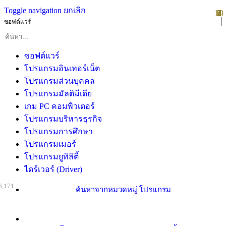
Toggle navigation
ยกเลิก
10
1
2
3
4
5
6
7
8
9
ซอฟต์แวร์
ซอฟต์แวร์
โปรแกรมอินเทอร์เน็ต
โปรแกรมส่วนบุคคล
โปรแกรมมัลติมีเดีย
เกม PC คอมพิวเตอร์
โปรแกรมบริหารธุรกิจ
โปรแกรมการศึกษา
โปรแกรมเมอร์
โปรแกรมยูทิลิตี้
ไดร์เวอร์ (Driver)
6,171
ค้นหาจากหมวดหมู่ โปรแกรม