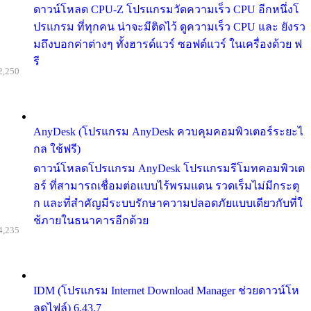
ดาวน์โหลด CPU-Z โปรแกรมวัดความเร็ว CPU อีกหนึ่งโ
ปรแกรม ที่ทุกคน น่าจะมีติดไว้ ดูความเร็ว CPU และ ยังรว
มถึงบอกค่าต่างๆ ทั้งฮารด์แวร์ ซอฟต์แวร์ ในเครื่องด้วย ฟ
รี
2,250
AnyDesk (โปรแกรม AnyDesk ควบคุมคอมพิวเตอร์ระยะไ
กล ใช้ฟรี)
ดาวน์โหลดโปรแกรม AnyDesk โปรแกรมรีโมทคอมพิวเต
อร์ ที่สามารถเชื่อมต่อแบบไร้พรมแดน รวดเร็มไม่มีกระตุ
ก และที่สำคัญมีระบบรักษาความปลอดภัยแบบเดียวกับที่ใ
ช้ภายในธนาคารอีกด้วย
4,235
IDM (โปรแกรม Internet Download Manager ช่วยดาวน์โห
ลดไฟล์) 6.43.7