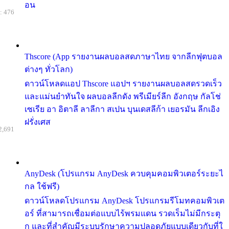
อน
: 476
Thscore (App รายงานผลบอลสดภาษาไทย จากลีกฟุตบอล
ต่างๆ ทั่วโลก)
ดาวน์โหลดแอป Thscore แอปฯ รายงานผลบอลสดรวดเร็ว
และแม่นยำทันใจ ผลบอลลีกดัง พรีเมียร์ลีก อังกฤษ กัลโช่
เซเรีย อา อิตาลี ลาลีกา สเปน บุนเดสลีก้า เยอรมัน ลีกเอิง
ฝรั่งเศส
2,691
AnyDesk (โปรแกรม AnyDesk ควบคุมคอมพิวเตอร์ระยะไ
กล ใช้ฟรี)
ดาวน์โหลดโปรแกรม AnyDesk โปรแกรมรีโมทคอมพิวเต
อร์ ที่สามารถเชื่อมต่อแบบไร้พรมแดน รวดเร็มไม่มีกระตุ
ก และที่สำคัญมีระบบรักษาความปลอดภัยแบบเดียวกับที่ใ