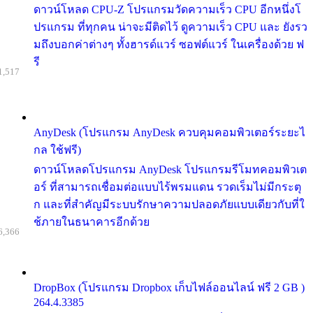
ดาวน์โหลด CPU-Z โปรแกรมวัดความเร็ว CPU อีกหนึ่งโ
ปรแกรม ที่ทุกคน น่าจะมีติดไว้ ดูความเร็ว CPU และ ยังรว
มถึงบอกค่าต่างๆ ทั้งฮารด์แวร์ ซอฟต์แวร์ ในเครื่องด้วย ฟ
รี
1,517
AnyDesk (โปรแกรม AnyDesk ควบคุมคอมพิวเตอร์ระยะไ
กล ใช้ฟรี)
ดาวน์โหลดโปรแกรม AnyDesk โปรแกรมรีโมทคอมพิวเต
อร์ ที่สามารถเชื่อมต่อแบบไร้พรมแดน รวดเร็มไม่มีกระตุ
ก และที่สำคัญมีระบบรักษาความปลอดภัยแบบเดียวกับที่ใ
ช้ภายในธนาคารอีกด้วย
6,366
DropBox (โปรแกรม Dropbox เก็บไฟล์ออนไลน์ ฟรี 2 GB )
264.4.3385