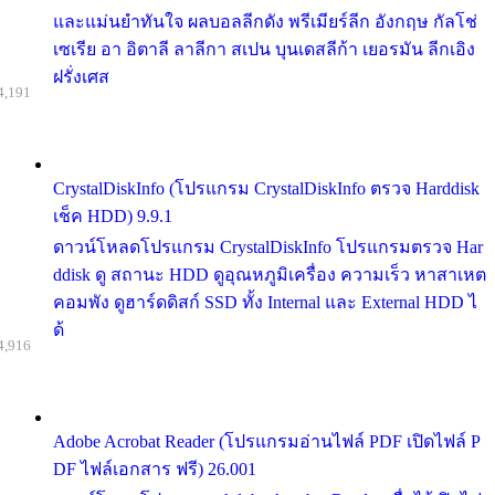
และแม่นยำทันใจ ผลบอลลีกดัง พรีเมียร์ลีก อังกฤษ กัลโช่
เซเรีย อา อิตาลี ลาลีกา สเปน บุนเดสลีก้า เยอรมัน ลีกเอิง
ฝรั่งเศส
4,191
CrystalDiskInfo (โปรแกรม CrystalDiskInfo ตรวจ Harddisk
เช็ค HDD) 9.9.1
ดาวน์โหลดโปรแกรม CrystalDiskInfo โปรแกรมตรวจ Har
ddisk ดู สถานะ HDD ดูอุณหภูมิเครื่อง ความเร็ว หาสาเหต
คอมพัง ดูฮาร์ดดิสก์ SSD ทั้ง Internal และ External HDD ไ
ด้
4,916
Adobe Acrobat Reader (โปรแกรมอ่านไฟล์ PDF เปิดไฟล์ P
DF ไฟล์เอกสาร ฟรี) 26.001